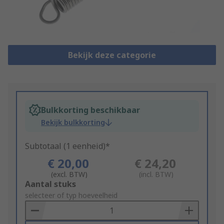
Bekijk deze categorie
Bulkkorting beschikbaar
Bekijk bulkkorting
Subtotaal (1 eenheid)*
€ 20,00
€ 24,20
(excl. BTW)
(incl. BTW)
Add
Aantal stuks
to
selecteer of typ hoeveelheid
Basket