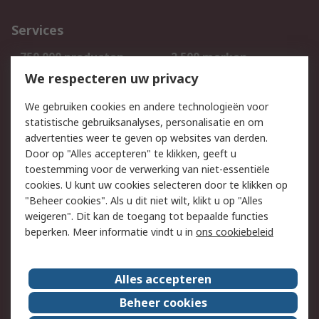
Services
750.000 producten
2.500 merken
Bestellen
Inkoopoplossingen
We respecteren uw privacy
Retouren
Technisch advies
We gebruiken cookies en andere technologieën voor
Track & Trace
statistische gebruiksanalyses, personalisatie en om
advertenties weer te geven op websites van derden.
Wettelijk
Door op "Alles accepteren" te klikken, geeft u
toestemming voor de verwerking van niet-essentiële
Cookiebeleid
Email veiligheid
cookies. U kunt uw cookies selecteren door te klikken op
Privacybeleid
Websitevoorwaarden
"Beheer cookies". Als u dit niet wilt, klikt u op "Alles
weigeren". Dit kan de toegang tot bepaalde functies
Algemene
beperken. Meer informatie vindt u in
ons cookiebeleid
verkoopvoorwaarden
Over RS
Alles accepteren
RS Group
Over ons
Beheer cookies