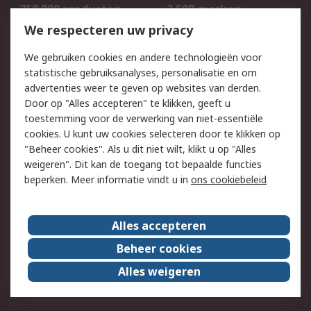
750.000 producten
2.500 merken
Bestellen
Inkoopoplossingen
We respecteren uw privacy
Retouren
Technisch advies
We gebruiken cookies en andere technologieën voor
Track & Trace
statistische gebruiksanalyses, personalisatie en om
advertenties weer te geven op websites van derden.
Wettelijk
Door op "Alles accepteren" te klikken, geeft u
toestemming voor de verwerking van niet-essentiële
Cookiebeleid
Email veiligheid
cookies. U kunt uw cookies selecteren door te klikken op
Privacybeleid
Websitevoorwaarden
"Beheer cookies". Als u dit niet wilt, klikt u op "Alles
weigeren". Dit kan de toegang tot bepaalde functies
Algemene
beperken. Meer informatie vindt u in
ons cookiebeleid
verkoopvoorwaarden
Over RS
Alles accepteren
RS Group
Over ons
Beheer cookies
RS wereldwijd
Werken bij RS
Alles weigeren
ESG