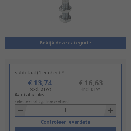
Bekijk deze categorie
Subtotaal (1 eenheid)*
€ 13,74
€ 16,63
(excl. BTW)
(incl. BTW)
Add
Aantal stuks
to
selecteer of typ hoeveelheid
Basket
Controleer leverdata