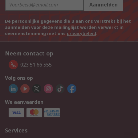
Aanmelden
De persoonlijke gegevens die u aan ons verstrekt bij het
aanmelden voor deze mailinglijst worden verwerkt in
overeenstemming met ons
privacybeleid
.
Neem contact op
023 51 66 555
Volg ons op
We aanvaarden
Services