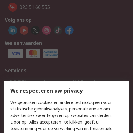
023 51 66 555
Volg ons op
We aanvaarden
Services
750.000 producten
2.500 merken
Bestellen
Inkoopoplossingen
We respecteren uw privacy
Retouren
Technisch advies
We gebruiken cookies en andere technologieën voor
Track & Trace
statistische gebruiksanalyses, personalisatie en om
advertenties weer te geven op websites van derden.
Wettelijk
Door op "Alles accepteren" te klikken, geeft u
toestemming voor de verwerking van niet-essentiële
Cookiebeleid
Email veiligheid