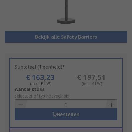
Bekijk alle Safety Barriers
Subtotaal (1 eenheid)*
€ 163,23
€ 197,51
(excl. BTW)
(incl. BTW)
Add
Aantal stuks
to
selecteer of typ hoeveelheid
Basket
Bestellen