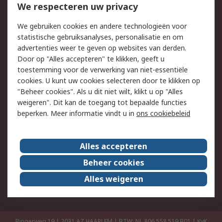
Bestellen
Inkoopoplossingen
We respecteren uw privacy
Retouren
Technisch advies
We gebruiken cookies en andere technologieën voor
Track & Trace
statistische gebruiksanalyses, personalisatie en om
advertenties weer te geven op websites van derden.
Wettelijk
Door op "Alles accepteren" te klikken, geeft u
toestemming voor de verwerking van niet-essentiële
Cookiebeleid
Email veiligheid
cookies. U kunt uw cookies selecteren door te klikken op
Privacybeleid
Websitevoorwaarden
"Beheer cookies". Als u dit niet wilt, klikt u op "Alles
weigeren". Dit kan de toegang tot bepaalde functies
Algemene
beperken. Meer informatie vindt u in
ons cookiebeleid
verkoopvoorwaarden
Over RS
Alles accepteren
RS Group
Over ons
Beheer cookies
RS wereldwijd
Werken bij RS
Alles weigeren
ESG
Bingerweg 19 | 2031 AZ HAARLEM | BTW: NL 806 558 519.B01 | KvK