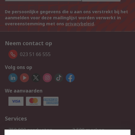
De persoonlijke gegevens die u aan ons verstrekt bij het
aanmelden voor deze mailinglijst worden verwerkt in
overeenstemming met ons
privacybeleid
.
Neem contact op
023 51 66 555
Volg ons op
We aanvaarden
Services
750.000 producten
2.500 merken