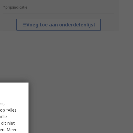
*prijsindicatie
Voeg toe aan onderdelenlijst
es,
op "Alles
iële
dit niet
ken. Meer