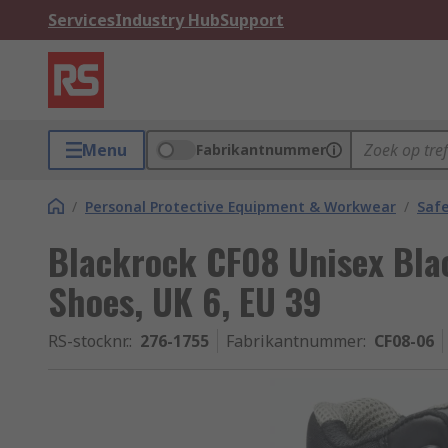
Services
Industry Hub
Support
Menu
Fabrikantnummer
/
Personal Protective Equipment & Workwear
/
Saf
Blackrock CF08 Unisex Blac
Shoes, UK 6, EU 39
RS-stocknr.
:
276-1755
Fabrikantnummer
:
CF08-06