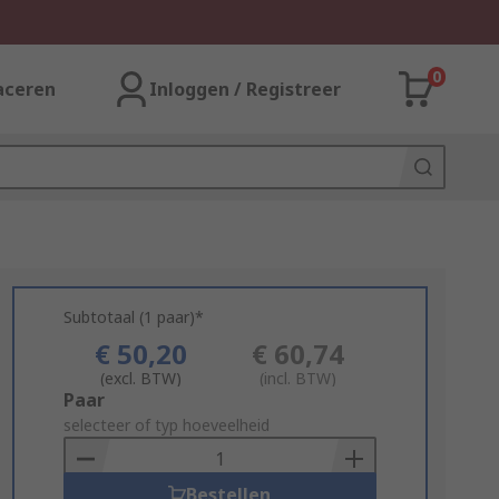
0
aceren
Inloggen / Registreer
Subtotaal (1 paar)*
€ 50,20
€ 60,74
(excl. BTW)
(incl. BTW)
Add
Paar
to
selecteer of typ hoeveelheid
Basket
Bestellen