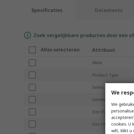
Specificaties
Datasheets
Zoek vergelijkbare producten door een o
Alles selecteren
Attribuut
Merk
Product Type
Series
We resp
Gender
We gebruike
personalisa
Size EU
accepteren"
cookies. U 
Size UK
wilt, klikt