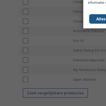
Colour
informatie 
Safety Toe Type
Alle
Closure Type
Resistance Features
Size US
Safety Rating EN IS
Standards/Approvals
Slip Resistance Ratin
Upper Material
Zoek vergelijkbare producten