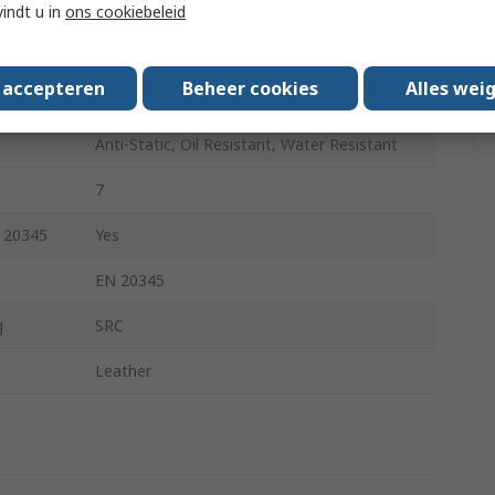
Black
vindt u in
ons cookiebeleid
Non-Metallic
s accepteren
Beheer cookies
Alles wei
Lace Up
Anti-Static, Oil Resistant, Water Resistant
7
O 20345
Yes
EN 20345
g
SRC
Leather