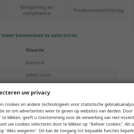
Wetgeving en
Productomschrijving
compliance
f meer kenmerken te selecteren.
Waarde
Blackrock
Safety Shoes
CF08
ecteren uw privacy
Unisex
n cookies en andere technologieën voor statistische gebruiksanalys
tie en om advertenties weer te geven op websites van derden. Door 
39
 te klikken, geeft u toestemming voor de verwerking van niet-essent
kunt uw cookies selecteren door te klikken op "Beheer cookies". Als u 
6
 u op "Alles weigeren". Dit kan de toegang tot bepaalde functies beper