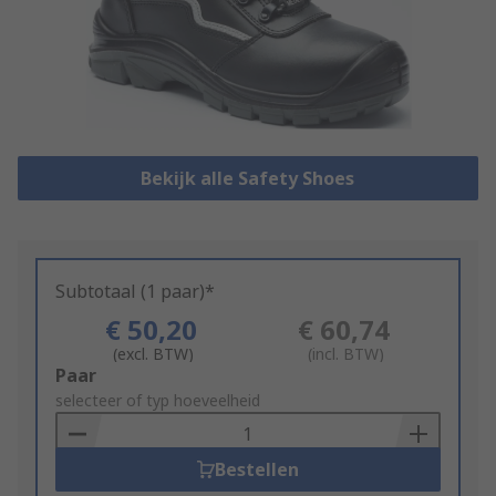
Bekijk alle Safety Shoes
Subtotaal (1 paar)*
€ 50,20
€ 60,74
(excl. BTW)
(incl. BTW)
Add
Paar
to
selecteer of typ hoeveelheid
Basket
Bestellen