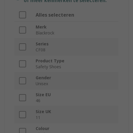
of meer kenmerken te selecteren.
Alles selecteren
Merk
Blackrock
Series
CF08
Product Type
Safety Shoes
Gender
Unisex
Size EU
46
Size UK
11
Colour