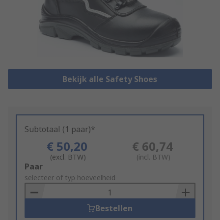
Bekijk alle Safety Shoes
Subtotaal (1 paar)*
€ 50,20
€ 60,74
(excl. BTW)
(incl. BTW)
Add
Paar
to
selecteer of typ hoeveelheid
Basket
Bestellen