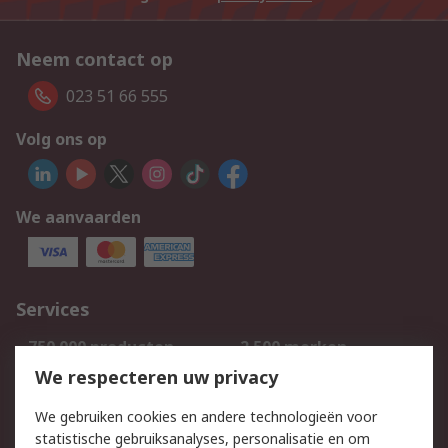
Neem contact op
023 51 66 555
Volg ons op
We aanvaarden
Services
750.000 producten
2.500 merken
Bestellen
Inkoopoplossingen
We respecteren uw privacy
Retouren
Technisch advies
We gebruiken cookies en andere technologieën voor
Track & Trace
statistische gebruiksanalyses, personalisatie en om