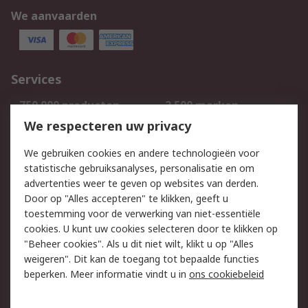
We aanvaarden
Services
750.000 producten
2.500 merken
Bestellen
Inkoopoplossingen
We respecteren uw privacy
Retouren
Technisch advies
We gebruiken cookies en andere technologieën voor
Track & Trace
statistische gebruiksanalyses, personalisatie en om
advertenties weer te geven op websites van derden.
Wettelijk
Door op "Alles accepteren" te klikken, geeft u
toestemming voor de verwerking van niet-essentiële
Cookiebeleid
Email veiligheid
cookies. U kunt uw cookies selecteren door te klikken op
Privacybeleid
Websitevoorwaarden
"Beheer cookies". Als u dit niet wilt, klikt u op "Alles
weigeren". Dit kan de toegang tot bepaalde functies
Algemene
beperken. Meer informatie vindt u in
ons cookiebeleid
verkoopvoorwaarden