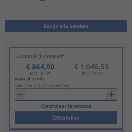
Bekijk alle Sanders
Subtotaal (1 eenheid)*
€ 864,90
€ 1.046,53
(excl. BTW)
(incl. BTW)
Add
Aantal stuks
to
selecteer of typ hoeveelheid
Basket
Controleer leverdata
Bestellen