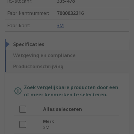
RS-stocknr.
:
335-478
Fabrikantnummer
:
7000032216
Fabrikant
:
3M
Specificaties
Wetgeving en compliance
Productomschrijving
Zoek vergelijkbare producten door een
of meer kenmerken te selecteren.
Alles selecteren
Merk
3M