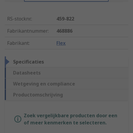
RS-stocknr.
:
459-822
Fabrikantnummer
:
468886
Fabrikant
:
Flex
Specificaties
Datasheets
Wetgeving en compliance
Productomschrijving
Zoek vergelijkbare producten door een
of meer kenmerken te selecteren.