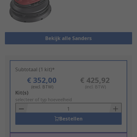
Bekijk alle Sanders
Subtotaal (1 kit)*
€ 352,00
€ 425,92
(excl. BTW)
(incl. BTW)
Add
Kit(s)
to
selecteer of typ hoeveelheid
Basket
Bestellen