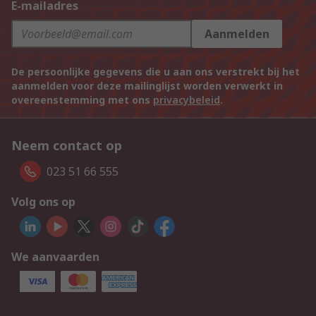
E-mailadres
Aanmelden
De persoonlijke gegevens die u aan ons verstrekt bij het
aanmelden voor deze mailinglijst worden verwerkt in
overeenstemming met ons
privacybeleid
.
Neem contact op
023 51 66 555
Volg ons op
We aanvaarden