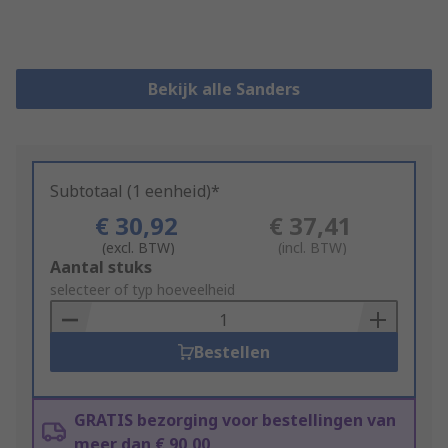
Bekijk alle Sanders
Subtotaal (1 eenheid)*
€ 30,92
€ 37,41
(excl. BTW)
(incl. BTW)
Add
Aantal stuks
to
selecteer of typ hoeveelheid
Basket
Bestellen
GRATIS bezorging voor bestellingen van
meer dan € 90,00