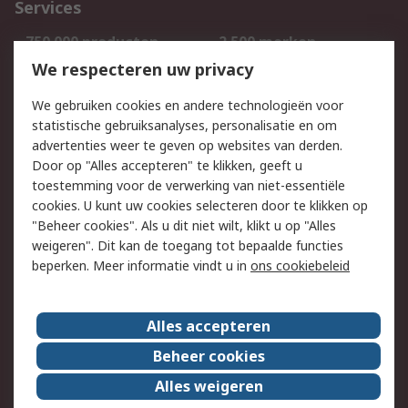
Services
750.000 producten
2.500 merken
Bestellen
Inkoopoplossingen
We respecteren uw privacy
Retouren
Technisch advies
We gebruiken cookies en andere technologieën voor
Track & Trace
statistische gebruiksanalyses, personalisatie en om
advertenties weer te geven op websites van derden.
Wettelijk
Door op "Alles accepteren" te klikken, geeft u
toestemming voor de verwerking van niet-essentiële
Cookiebeleid
Email veiligheid
cookies. U kunt uw cookies selecteren door te klikken op
Privacybeleid
Websitevoorwaarden
"Beheer cookies". Als u dit niet wilt, klikt u op "Alles
weigeren". Dit kan de toegang tot bepaalde functies
Algemene
beperken. Meer informatie vindt u in
ons cookiebeleid
verkoopvoorwaarden
Over RS
Alles accepteren
RS Group
Over ons
Beheer cookies
RS wereldwijd
Werken bij RS
Alles weigeren
ESG