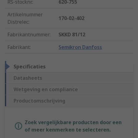
RS-stocknr.
:
620-755
Artikelnummer
170-02-402
Distrelec
:
Fabrikantnummer
:
SKKD 81/12
Fabrikant
:
Semikron Danfoss
Specificaties
Datasheets
Wetgeving en compliance
Productomschrijving
Zoek vergelijkbare producten door een
of meer kenmerken te selecteren.