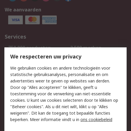
We aanvaarden
Services
750.000 producten
2.500 merken
Bestellen
Inkoopoplossingen
We respecteren uw privacy
Retouren
Technisch advies
We gebruiken cookies en andere technologieën voor
Track & Trace
statistische gebruiksanalyses, personalisatie en om
advertenties weer te geven op websites van derden.
Wettelijk
Door op "Alles accepteren" te klikken, geeft u
toestemming voor de verwerking van niet-essentiële
Cookiebeleid
Email veiligheid
cookies. U kunt uw cookies selecteren door te klikken op
Privacybeleid
Websitevoorwaarden
"Beheer cookies". Als u dit niet wilt, klikt u op "Alles
weigeren". Dit kan de toegang tot bepaalde functies
Algemene
beperken. Meer informatie vindt u in
ons cookiebeleid
verkoopvoorwaarden