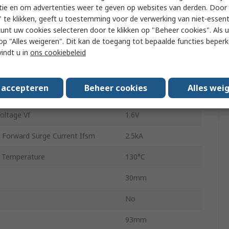
tie en om advertenties weer te geven op websites van derden. Door 
Series
 te klikken, geeft u toestemming voor de verwerking van niet-essent
kunt uw cookies selecteren door te klikken op "Beheer cookies". Als u 
Rectifier Diode
 u op "Alles weigeren". Dit kan de toegang tot bepaalde functies beper
3
vindt u in
ons cookiebeleid
 Temperature
-40°C
s accepteren
Beheer cookies
Alles wei
 Ir
3mA
ltage Vf
1.6V
 Forward Surge Current Ifsm
2.5kA
 Temperature
130°C
30mm
No
93mm