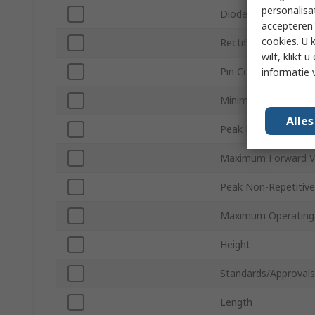
personalisa
Diode Configuration
accepteren"
cookies. U 
Rectifier Type
wilt, klikt
Pin Count
informatie 
Minimum Operating
Alle
Peak Reverse Current
Maximum Forward Vo
Peak Non-Repetitive
Maximum Operating
Height
Standards/Approvals
Length