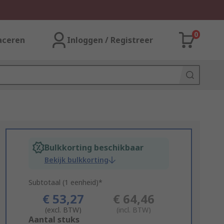
0
aceren
Inloggen / Registreer
Bulkkorting beschikbaar
Bekijk bulkkorting
Subtotaal (1 eenheid)*
€ 53,27
€ 64,46
(excl. BTW)
(incl. BTW)
Add
Aantal stuks