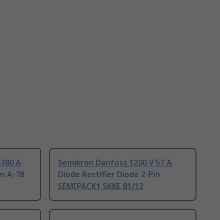
 380 A
Semikron Danfoss 1200 V 57 A
in A-78
Diode Rectifier Diode 2-Pin
SEMIPACK1 SKKE 81/12