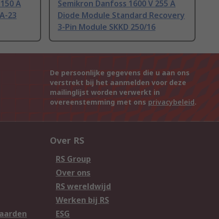
 150 A
Semikron Danfoss 1600 V 255 A
 A-23
Diode Module Standard Recovery
3-Pin Module SKKD 250/16
De persoonlijke gegevens die u aan ons
verstrekt bij het aanmelden voor deze
mailinglijst worden verwerkt in
overeenstemming met ons
privacybeleid
.
Over RS
RS Group
Over ons
RS wereldwijd
Werken bij RS
aarden
ESG