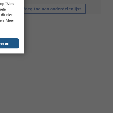
op "Alles
Voeg toe aan onderdelenlijst
iële
dit niet
ken. Meer
geren