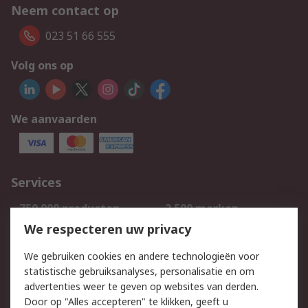
Neem contact op
023 51 66 555
Volg ons op
We aanvaarden
Services
750.000 producten
2.500 merken
Bestellen
Inkoopoplossingen
We respecteren uw privacy
Retouren
Technisch advies
We gebruiken cookies en andere technologieën voor
Track & Trace
statistische gebruiksanalyses, personalisatie en om
advertenties weer te geven op websites van derden.
Wettelijk
Door op "Alles accepteren" te klikken, geeft u