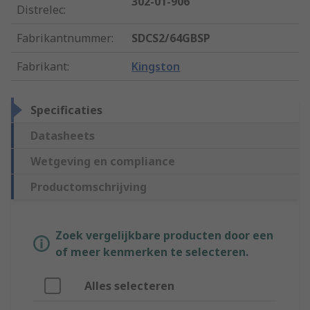
302-01-906
Distrelec
:
Fabrikantnummer
:
SDCS2/64GBSP
Fabrikant
:
Kingston
Specificaties
Datasheets
Wetgeving en compliance
Productomschrijving
Zoek vergelijkbare producten door een
of meer kenmerken te selecteren.
Alles selecteren