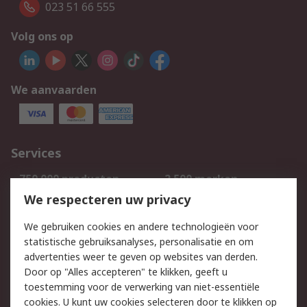
023 51 66 555
Volg ons op
We aanvaarden
Services
750.000 producten
2.500 merken
Bestellen
Inkoopoplossingen
We respecteren uw privacy
Retouren
Technisch advies
We gebruiken cookies en andere technologieën voor
Track & Trace
statistische gebruiksanalyses, personalisatie en om
advertenties weer te geven op websites van derden.
Wettelijk
Door op "Alles accepteren" te klikken, geeft u
toestemming voor de verwerking van niet-essentiële
Cookiebeleid
Email veiligheid
cookies. U kunt uw cookies selecteren door te klikken op