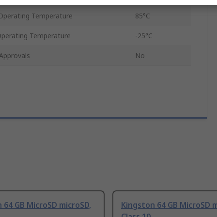
perating Temperature
85°C
perating Temperature
-25°C
Approvals
No
 64 GB MicroSD microSD,
Kingston 64 GB MicroSD 
Class 10