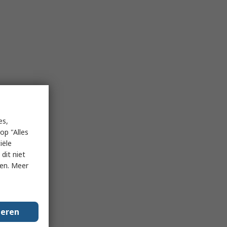
es,
op "Alles
iële
dit niet
ken. Meer
geren