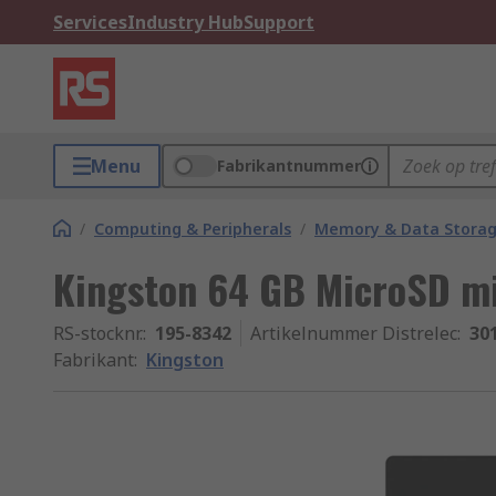
Services
Industry Hub
Support
Menu
Fabrikantnummer
/
Computing & Peripherals
/
Memory & Data Stora
Kingston 64 GB MicroSD mi
RS-stocknr.
:
195-8342
Artikelnummer Distrelec
:
30
Fabrikant
:
Kingston