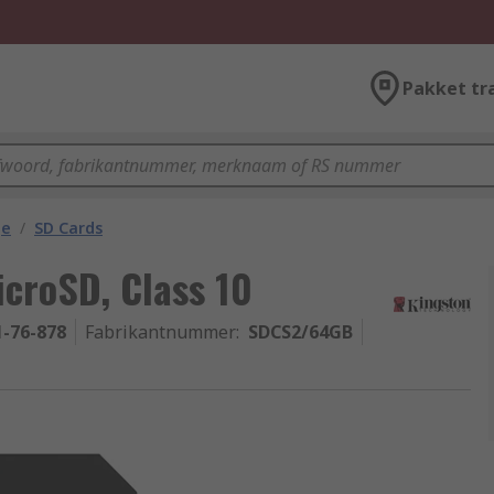
Pakket tr
ge
/
SD Cards
croSD, Class 10
1-76-878
Fabrikantnummer
:
SDCS2/64GB