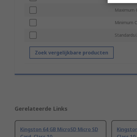
Maximum O
Minimum O
Standards/
Zoek vergelijkbare producten
Gerelateerde Links
Kingston 64 GB MicroSD Micro SD
Kingston
Card, Class 10
Class 10