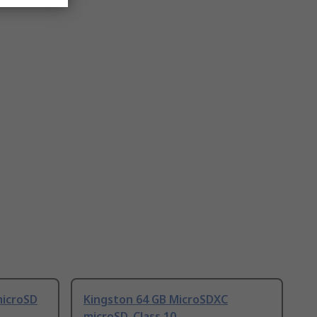
microSD
Kingston 64 GB MicroSDXC
microSD, Class 10