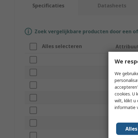
Specificaties
Datasheets
Zoek vergelijkbare producten door een o
Alles selecteren
Attribuu
Merk
We resp
Product T
We gebruike
personalisa
Memory Si
accepteren"
cookies. U 
Memory Ca
wilt, klikt
informatie 
Speed Clas
Industrial 
Alle
Adapter In