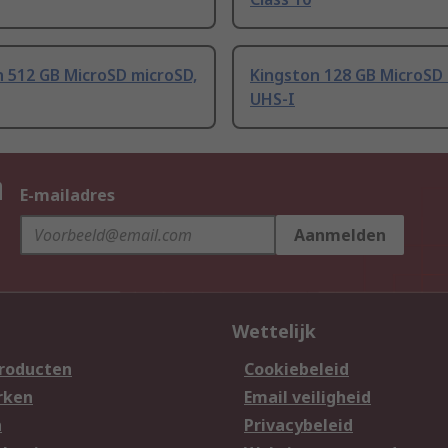
 512 GB MicroSD microSD,
Kingston 128 GB MicroSD
UHS-I
n
E-mailadres
Aanmelden
Wettelijk
producten
Cookiebeleid
rken
Email veiligheid
n
Privacybeleid