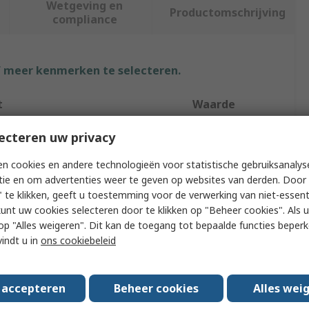
Wetgeving en
Productomschrijving
compliance
f meer kenmerken te selecteren.
t
Waarde
Kingston
ecteren uw privacy
ype
microSD
n cookies en andere technologieën voor statistische gebruiksanalys
tie en om advertenties weer te geven op websites van derden. Door 
ze
64GB
 te klikken, geeft u toestemming voor de verwerking van niet-essent
kunt uw cookies selecteren door te klikken op "Beheer cookies". Als u 
rd Format
MicroSD
 u op "Alles weigeren". Dit kan de toegang tot bepaalde functies beper
vindt u in
ons cookiebeleid
s Rating
Class 10
Grade
No
s accepteren
Beheer cookies
Alles wei
cluded
Yes