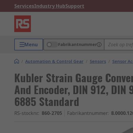
Services
Industry Hub
Support
Menu
Fabrikantnummer
/
Automation & Control Gear
/
Sensors
/
Sensor Ac
Kubler Strain Gauge Conver
And Encoder, DIN 912, DIN 
6885 Standard
RS-stocknr.
:
860-2705
Fabrikantnummer
:
8.0000.12