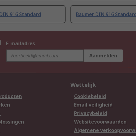
DIN 916 Standard
Baumer DIN 916 Standar
n
E-mailadres
Aanmelden
Wettelijk
producten
Cookiebeleid
rken
Email veiligheid
n
Privacybeleid
lossingen
Websitevoorwaarden
n
Algemene verkoopvoorw