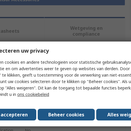
Wetgeving en
tasheets
compliance
ecteren uw privacy
f meer kenmerken te selecteren.
n cookies en andere technologieën voor statistische gebruiksanalys
tie en om advertenties weer te geven op websites van derden. Door 
Waarde
 te klikken, geeft u toestemming voor de verwerking van niet-essent
kunt uw cookies selecteren door te klikken op "Beheer cookies". Als u 
Kübler
 u op "Alles weigeren". Dit kan de toegang tot bepaalde functies beper
vindt u in
ons cookiebeleid
Strain Gauge Converter
Encoder Wheel
s accepteren
Beheer cookies
Alles wei
Motor And Encoder
ication
No