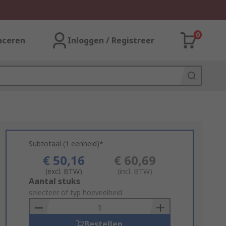
0
aceren
Inloggen / Registreer
Subtotaal (1 eenheid)*
€ 50,16
€ 60,69
(excl. BTW)
(incl. BTW)
Add
Aantal stuks
to
selecteer of typ hoeveelheid
Basket
Bestellen