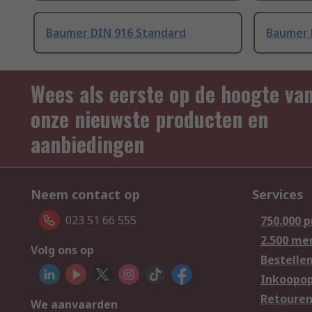
Baumer DIN 916 Standard
Baumer 
Wees als eerste op de hoogte va
onze nieuwste producten en
aanbiedingen
Neem contact op
Services
023 51 66 555
750.000 
2.500 me
Volg ons op
Bestelle
Inkoopop
Retoure
We aanvaarden