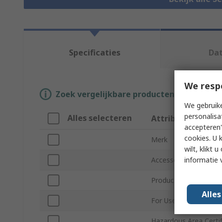
Specificaties
Da
We resp
Zoek vergelijkbare producten door een o
We gebruike
personalisa
Alles selecteren
Attribuut
accepteren"
cookies. U 
Merk
wilt, klikt
informatie 
Accessory Type
Product Type
Alle
For Use With
Hazardous Area Certif