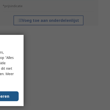
*prijsindicatie
Voeg toe aan onderdelenlijst
es,
op "Alles
iële
dit niet
ken. Meer
geren