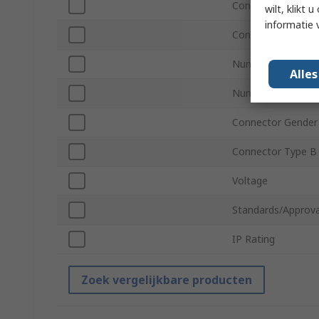
Connector Type A
wilt, klikt
informatie 
Connector Gender
Number of Contac
Alle
Number of Contac
Connector Gender
Connector Type B
Voltage
Standards/Approva
IP Rating
Zoek vergelijkbare producten