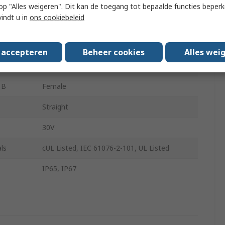
Straight
 u op "Alles weigeren". Dit kan de toegang tot bepaalde functies beper
vindt u in
ons cookiebeleid
 A
Male
ts A
4
s accepteren
Beheer cookies
Alles wei
ts B
4
 B
Female
Straight
30V
ls
cUL Listed, IEC 61076-2-101, UL Listed
IP65, IP67