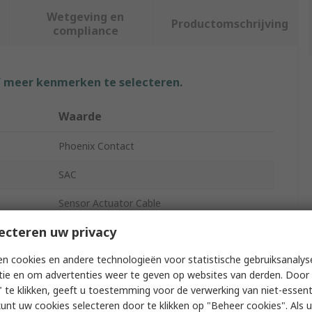
Wetgeving en
Productomschrijving
compliance
f meer kenmerken te selecteren.
Waarde
Phoenix Contact
SAC
Sensor Actuator Cable
ecteren uw privacy
Polyvinyl Chloride
n cookies en andere technologieën voor statistische gebruiksanalys
20m
tie en om advertenties weer te geven op websites van derden. Door 
Black
 te klikken, geeft u toestemming voor de verwerking van niet-essent
kunt uw cookies selecteren door te klikken op "Beheer cookies". Als u 