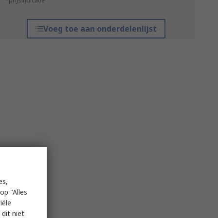
*prijsindicatie
Voeg toe aan onderdelenlijst
es,
op "Alles
iële
dit niet