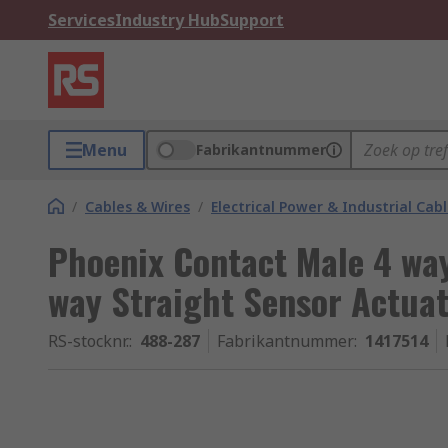
Services
Industry Hub
Support
Menu
Fabrikantnummer
/
Cables & Wires
/
Electrical Power & Industrial Cab
Phoenix Contact Male 4 way
way Straight Sensor Actuat
RS-stocknr.
:
488-287
Fabrikantnummer
:
1417514