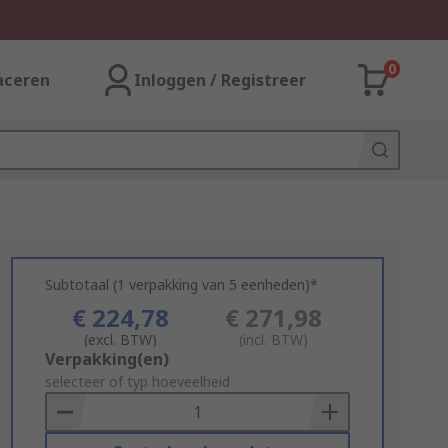
0
aceren
Inloggen / Registreer
Subtotaal (1 verpakking van 5 eenheden)*
€ 224,78
€ 271,98
(excl. BTW)
(incl. BTW)
Add
Verpakking(en)
to
selecteer of typ hoeveelheid
Basket