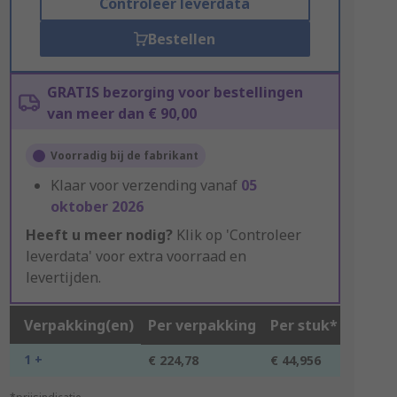
Controleer leverdata
Bestellen
GRATIS bezorging voor bestellingen
van meer dan € 90,00
Voorradig bij de fabrikant
Klaar voor verzending vanaf
05
oktober 2026
Heeft u meer nodig?
Klik op 'Controleer
leverdata' voor extra voorraad en
levertijden.
Verpakking(en)
Per verpakking
Per stuk*
1 +
€ 224,78
€ 44,956