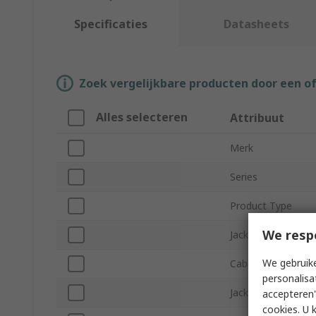
Specificaties
Datasheets
Zoek vergelijkbare producten door een o
Alles selecteren
Attribuut
Merk
Series
Product Type
We resp
Jacket Material
We gebruike
Cable Length
personalisa
Jacket Colour
accepteren"
cookies. U 