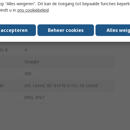
 A
Male
 u op "Alles weigeren". Dit kan de toegang tot bepaalde functies beper
vindt u in
ons cookiebeleid
Straight
ts A
4
s accepteren
Beheer cookies
Alles wei
 B
Female
ts B
4
Straight
30V
ls
cUL Listed, IEC 61076-2-101, UL Listed
IP65, IP67