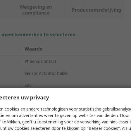
Wetgeving en
Productomschrijving
compliance
f meer kenmerken te selecteren.
Waarde
Phoenix Contact
Sensor Actuator Cable
SAC
ecteren uw privacy
2m
n cookies en andere technologieën voor statistische gebruiksanalys
Black
tie en om advertenties weer te geven op websites van derden. Door 
Polyvinyl Chloride
 te klikken, geeft u toestemming voor de verwerking van niet-essent
kunt uw cookies selecteren door te klikken op "Beheer cookies". Als u 