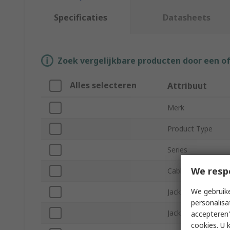
Specificaties
Datasheets
Zoek vergelijkbare producten door een o
Alles selecteren
Attribuut
Merk
Product Type
Series
We resp
Cable Length
We gebruike
Jacket Colour
personalisa
Jacket Material
accepteren"
cookies. U 