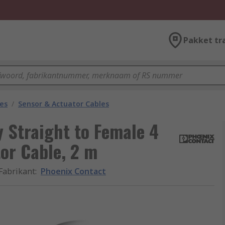
Pakket tr
les
/
Sensor & Actuator Cables
 Straight to Female 4
or Cable, 2 m
Fabrikant
:
Phoenix Contact