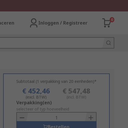
0
aceren
Inloggen / Registreer
Subtotaal (1 verpakking van 20 eenheden)*
€ 452,46
€ 547,48
(excl. BTW)
(incl. BTW)
Add
Verpakking(en)
to
selecteer of typ hoeveelheid
Basket
Bestellen