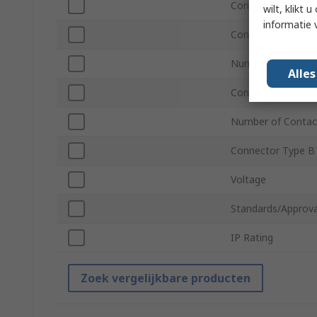
Connector Gender
wilt, klikt
informatie 
Connector Type A
Number of Contac
Alle
Connector Gender
Number of Contac
Connector Type B
Voltage
Standards/Approva
IP Rating
Zoek vergelijkbare producten