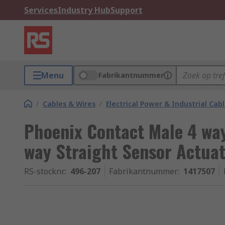
Services
Industry Hub
Support
Menu
Fabrikantnummer
/
Cables & Wires
/
Electrical Power & Industrial Cab
Phoenix Contact Male 4 way
way Straight Sensor Actuat
RS-stocknr.
:
496-207
Fabrikantnummer
:
1417507