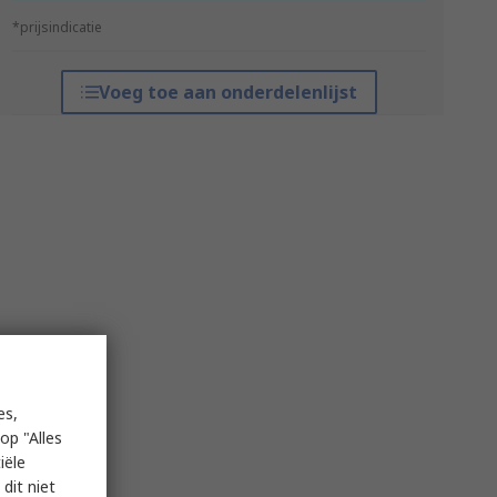
*prijsindicatie
Voeg toe aan onderdelenlijst
es,
op "Alles
iële
dit niet