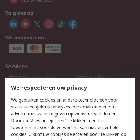
Volg ons op
We aanvaarden
Services
750.000 producten
2.500 merken
Bestellen
Inkoopoplossingen
We respecteren uw privacy
Retouren
Technisch advies
We gebruiken cookies en andere technologieën voor
Track & Trace
statistische gebruiksanalyses, personalisatie en om
advertenties weer te geven op websites van derden.
Wettelijk
Door op "Alles accepteren" te klikken, geeft u
toestemming voor de verwerking van niet-essentiële
Cookiebeleid
Email veiligheid
cookies. U kunt uw cookies selecteren door te klikken op