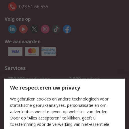
023 51 66 555
Volg ons op
We aanvaarden
Services
750.000 producten
2.500 merken
Bestellen
Inkoopoplossingen
We respecteren uw privacy
Retouren
Technisch advies
We gebruiken cookies en andere technologieën voor
Track & Trace
statistische gebruiksanalyses, personalisatie en om
advertenties weer te geven op websites van derden.
Wettelijk
Door op "Alles accepteren" te klikken, geeft u
toestemming voor de verwerking van niet-essentiële
Cookiebeleid
Email veiligheid