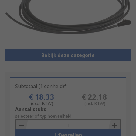
Bekijk deze categorie
Subtotaal (1 eenheid)*
€ 18,33
€ 22,18
(excl. BTW)
(incl. BTW)
Add
Aantal stuks
to
selecteer of typ hoeveelheid
Basket
Bestellen