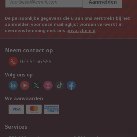
Aanmelden
De persoonlijke gegevens die u aan ons verstrekt bij het
aanmelden voor deze mailinglijst worden verwerkt in
overeenstemming met ons
privacybeleid
.
Neem contact op
023 51 66 555
Volg ons op
We aanvaarden
Services