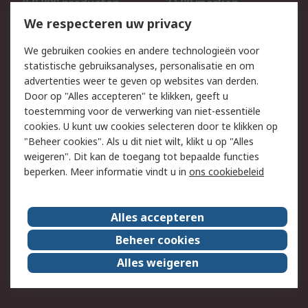
750.000 producten
2.500 merken
Bestellen
Inkoopoplossingen
We respecteren uw privacy
Retouren
Technisch advies
We gebruiken cookies en andere technologieën voor
Track & Trace
statistische gebruiksanalyses, personalisatie en om
advertenties weer te geven op websites van derden.
Wettelijk
Door op "Alles accepteren" te klikken, geeft u
toestemming voor de verwerking van niet-essentiële
Cookiebeleid
Email veiligheid
cookies. U kunt uw cookies selecteren door te klikken op
Privacybeleid
Websitevoorwaarden
"Beheer cookies". Als u dit niet wilt, klikt u op "Alles
weigeren". Dit kan de toegang tot bepaalde functies
Algemene
beperken. Meer informatie vindt u in
ons cookiebeleid
verkoopvoorwaarden
Over RS
Alles accepteren
RS Group
Over ons
Beheer cookies
RS wereldwijd
Werken bij RS
Alles weigeren
ESG