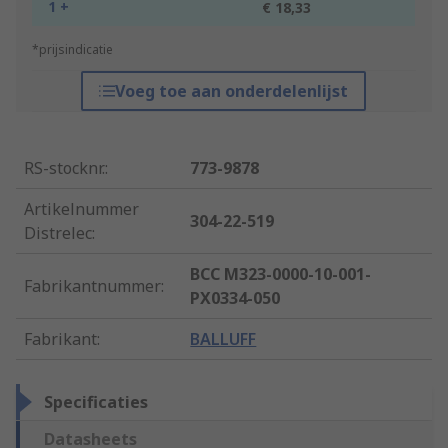
1 +
€ 18,33
*prijsindicatie
Voeg toe aan onderdelenlijst
RS-stocknr.
:
773-9878
Artikelnummer
304-22-519
Distrelec
:
BCC M323-0000-10-001-
Fabrikantnummer
:
PX0334-050
Fabrikant
:
BALLUFF
Specificaties
Datasheets