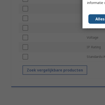
informatie 
Connector 
Connector 
Alle
Connector 
Voltage
IP Rating
Standards/
Zoek vergelijkbare producten