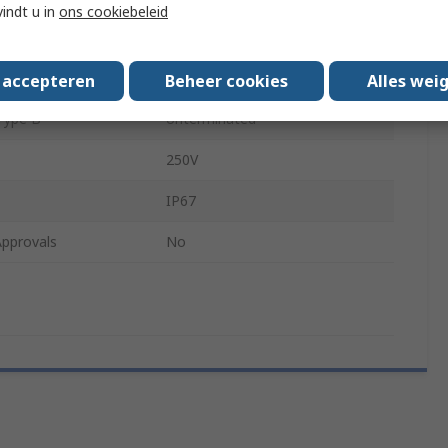
vindt u in
ons cookiebeleid
Type A
Right Angle
Gender A
Female
s accepteren
Beheer cookies
Alles wei
Type B
Unterminated
250V
IP67
Approvals
No