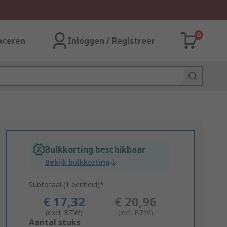
0
aceren
Inloggen / Registreer
Bulkkorting beschikbaar
Bekijk bulkkorting
Subtotaal (1 eenheid)*
€ 17,32
€ 20,96
(excl. BTW)
(incl. BTW)
Add
Aantal stuks