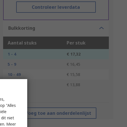
Controleer leverdata
Bulkkorting
Aantal stuks
Per stuk
1 - 4
€ 17,32
5 - 9
€ 16,45
10 - 49
€ 15,58
50 +
€ 13,88
*prijsindicatie
es,
op "Alles
iële
Voeg toe aan onderdelenlijst
dit niet
ken. Meer