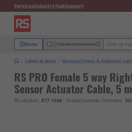
Services
Industry Hub
Support
Menu
Fabrikantnummer
/
Cables & Wires
/
Electrical Power & Industrial Cab
RS PRO Female 5 way Right
Sensor Actuator Cable, 5 m
RS-stocknr.
:
877-1044
Artikelnummer Distrelec
:
30