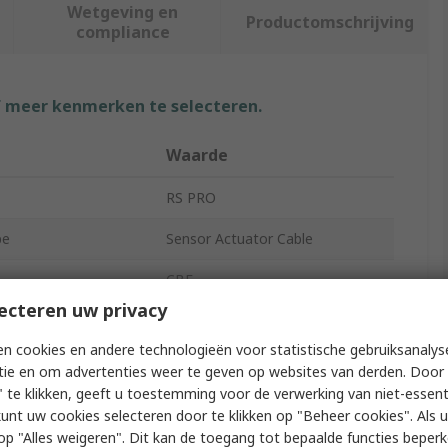
Wetgeving en
Productomschrijving
compliance
f meer kenmerken te selecteren.
Waarde
RS PRO
pe
Sensor Actuator Cable
CBF
ecteren uw privacy
rial
Polyvinyl Chloride
n cookies en andere technologieën voor statistische gebruiksanalys
ur
Black
tie en om advertenties weer te geven op websites van derden. Door 
 te klikken, geeft u toestemming voor de verwerking van niet-essent
th
5m
kunt uw cookies selecteren door te klikken op "Beheer cookies". Als u 
 u op "Alles weigeren". Dit kan de toegang tot bepaalde functies beper
Contacts A
5