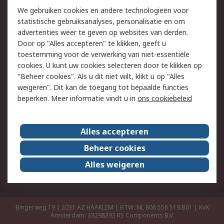
Retouren
Technisch advies
We gebruiken cookies en andere technologieën voor
Track & Trace
statistische gebruiksanalyses, personalisatie en om
advertenties weer te geven op websites van derden.
Wettelijk
Door op "Alles accepteren" te klikken, geeft u
toestemming voor de verwerking van niet-essentiële
Cookiebeleid
Email veiligheid
cookies. U kunt uw cookies selecteren door te klikken op
Privacybeleid
Websitevoorwaarden
"Beheer cookies". Als u dit niet wilt, klikt u op "Alles
weigeren". Dit kan de toegang tot bepaalde functies
Algemene
beperken. Meer informatie vindt u in
ons cookiebeleid
verkoopvoorwaarden
Over RS
Alles accepteren
RS Group
Over ons
Beheer cookies
RS wereldwijd
Werken bij RS
Alles weigeren
ESG
Bingerweg 19 | 2031 AZ HAARLEM | BTW: NL 806 558 519.B01 | KvK
Amsterdam: 33298393
RS Components B.V.