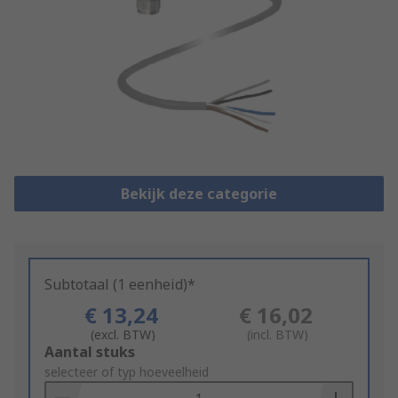
Bekijk deze categorie
Subtotaal (1 eenheid)*
€ 13,24
€ 16,02
(excl. BTW)
(incl. BTW)
Add
Aantal stuks
to
selecteer of typ hoeveelheid
Basket