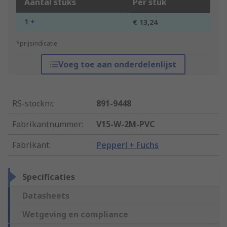
Aantal stuks
Per stuk
1 +
€ 13,24
*prijsindicatie
Voeg toe aan onderdelenlijst
RS-stocknr.
:
891-9448
Fabrikantnummer
:
V15-W-2M-PVC
Fabrikant
:
Pepperl + Fuchs
Specificaties
Datasheets
Wetgeving en compliance