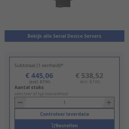
Bekijk alle Serial Device Servers
Subtotaal (1 eenheid)*
€ 445,06
€ 538,52
(excl. BTW)
(incl. BTW)
Add
Aantal stuks
to
selecteer of typ hoeveelheid
Basket
Controleer leverdata
Bestellen