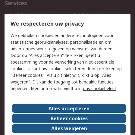
Services
750.000 producten
2.500 merken
Bestellen
Inkoopoplossingen
We respecteren uw privacy
Retouren
Technisch advies
We gebruiken cookies en andere technologieën voor
Track & Trace
statistische gebruiksanalyses, personalisatie en om
advertenties weer te geven op websites van derden.
Wettelijk
Door op "Alles accepteren" te klikken, geeft u
toestemming voor de verwerking van niet-essentiële
Cookiebeleid
Email veiligheid
cookies. U kunt uw cookies selecteren door te klikken op
Privacybeleid
Websitevoorwaarden
"Beheer cookies". Als u dit niet wilt, klikt u op "Alles
weigeren". Dit kan de toegang tot bepaalde functies
Algemene
beperken. Meer informatie vindt u in
ons cookiebeleid
verkoopvoorwaarden
Over RS
Alles accepteren
RS Group
Over ons
Beheer cookies
RS wereldwijd
Werken bij RS
Alles weigeren
ESG