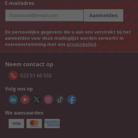
E-mailadres
Aanmelden
De persoonlijke gegevens die u aan ons verstrekt bij het
aanmelden voor deze mailinglijst worden verwerkt in
overeenstemming met ons
privacybeleid
.
Neem contact op
023 51 66 555
Volg ons op
We aanvaarden