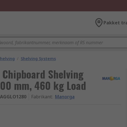
Pakket tr
helving
/
Shelving Systems
 Chipboard Shelving
800 mm, 460 kg Load
SAGGLO1280
Fabrikant
:
Manorga