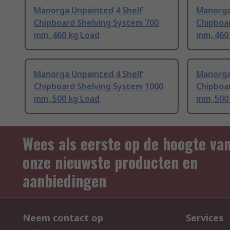
Manorga Unpainted 4 Shelf
Manorga
Chipboard Shelving System 700
Chipboa
mm, 460 kg Load
mm, 460
Manorga Unpainted 4 Shelf
Manorga
Chipboard Shelving System 1000
Chipboa
mm, 500 kg Load
mm, 500
Wees als eerste op de hoogte va
onze nieuwste producten en
aanbiedingen
Neem contact op
Services