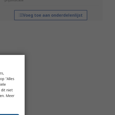
*prijsindicatie
Voeg toe aan onderdelenlijst
es,
op "Alles
iële
dit niet
ken. Meer