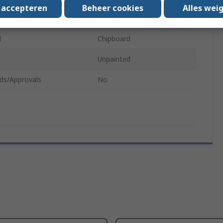
s accepteren
Beheer cookies
Alles wei
800mm
l
Chipboard
Unpainted
ds/Approvals
No