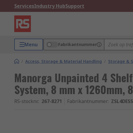
Services
Industry Hub
Support
Menu
Fabrikantnummer
/
Access, Storage & Material Handling
/
Storage & S
Manorga Unpainted 4 Shelf
System, 8 mm x 1260mm, 
RS-stocknr.
:
267-8271
Fabrikantnummer
:
ZSL4DES