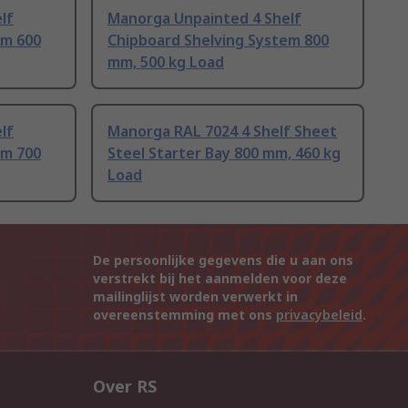
lf
Manorga Unpainted 4 Shelf
em 600
Chipboard Shelving System 800
mm, 500 kg Load
lf
Manorga RAL 7024 4 Shelf Sheet
em 700
Steel Starter Bay 800 mm, 460 kg
Load
De persoonlijke gegevens die u aan ons
verstrekt bij het aanmelden voor deze
mailinglijst worden verwerkt in
overeenstemming met ons
privacybeleid
.
Over RS