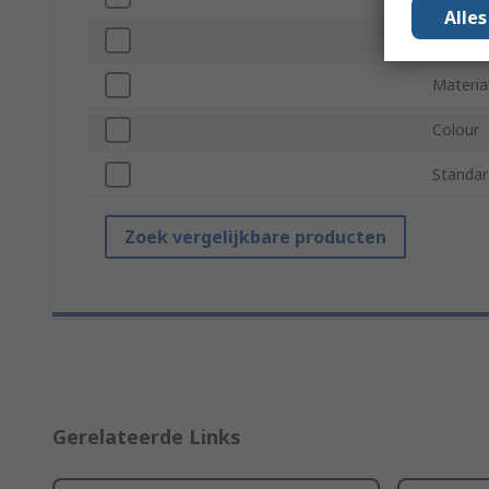
Alle
Depth
Materia
Colour
Standar
Zoek vergelijkbare producten
Gerelateerde Links