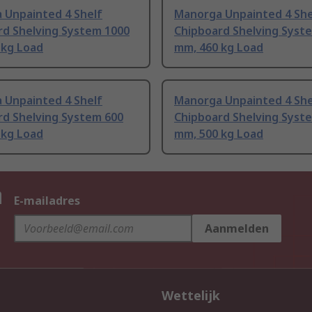
 Unpainted 4 Shelf
Manorga Unpainted 4 She
rd Shelving System 1000
Chipboard Shelving Syst
 kg Load
mm, 460 kg Load
 Unpainted 4 Shelf
Manorga Unpainted 4 She
rd Shelving System 600
Chipboard Shelving Syst
 kg Load
mm, 500 kg Load
n
E-mailadres
Aanmelden
Wettelijk