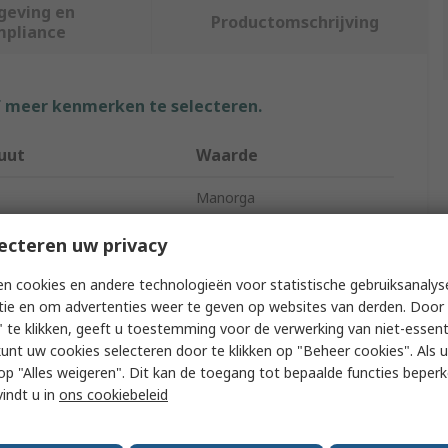
geving en
Productomschrijving
mpliance
f meer kenmerken te selecteren.
uut
Waarde
Manorga
 Type
Shelving System
ecteren uw privacy
pe
Modular Shelving
n cookies en andere technologieën voor statistische gebruiksanalys
tie en om advertenties weer te geven op websites van derden. Door 
of Shelves
4
 te klikken, geeft u toestemming voor de verwerking van niet-essent
kunt uw cookies selecteren door te klikken op "Beheer cookies". Als u 
pacity
460kg
 u op "Alles weigeren". Dit kan de toegang tot bepaalde functies beper
vindt u in
ons cookiebeleid
8mm
1260mm