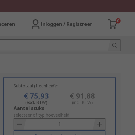
0
aceren
Inloggen / Registreer
Subtotaal (1 eenheid)*
€ 75,93
€ 91,88
(excl. BTW)
(incl. BTW)
Add
Aantal stuks
to
selecteer of typ hoeveelheid
Basket