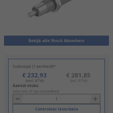
Bekijk alle Shock Absorbers
Subtotaal (1 eenheid)*
€ 232,93
€ 281,85
(excl. BTW)
(incl. BTW)
Add
Aantal stuks
to
selecteer of typ hoeveelheid
Basket
Controleer leverdata