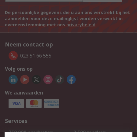
De persoonlijke gegevens die u aan ons verstrekt bij het
aanmelden voor deze mailinglijst worden verwerkt in
overeenstemming met ons
privacybeleid
.
Neem contact op
023 51 66 555
Volg ons op
We aanvaarden
Services
750.000 producten
2.500 merken