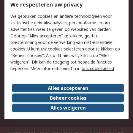
Bestellen
Inkoopoplossingen
We respecteren uw privacy
Retouren
Technisch advies
We gebruiken cookies en andere technologieën voor
Track & Trace
statistische gebruiksanalyses, personalisatie en om
advertenties weer te geven op websites van derden.
Wettelijk
Door op "Alles accepteren" te klikken, geeft u
toestemming voor de verwerking van niet-essentiële
Cookiebeleid
Email veiligheid
cookies. U kunt uw cookies selecteren door te klikken op
Privacybeleid
Websitevoorwaarden
"Beheer cookies". Als u dit niet wilt, klikt u op "Alles
weigeren". Dit kan de toegang tot bepaalde functies
Algemene
beperken. Meer informatie vindt u in
ons cookiebeleid
verkoopvoorwaarden
Over RS
Alles accepteren
RS Group
Over ons
Beheer cookies
RS wereldwijd
Werken bij RS
Alles weigeren
ESG