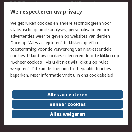
750.000 producten
2.500 merken
Bestellen
Inkoopoplossingen
We respecteren uw privacy
Retouren
Technisch advies
We gebruiken cookies en andere technologieën voor
Track & Trace
statistische gebruiksanalyses, personalisatie en om
advertenties weer te geven op websites van derden.
Wettelijk
Door op "Alles accepteren" te klikken, geeft u
toestemming voor de verwerking van niet-essentiële
Cookiebeleid
Email veiligheid
cookies. U kunt uw cookies selecteren door te klikken op
Privacybeleid
Websitevoorwaarden
"Beheer cookies". Als u dit niet wilt, klikt u op "Alles
weigeren". Dit kan de toegang tot bepaalde functies
Algemene
beperken. Meer informatie vindt u in
ons cookiebeleid
verkoopvoorwaarden
Over RS
Alles accepteren
RS Group
Over ons
Beheer cookies
RS wereldwijd
Werken bij RS
Alles weigeren
ESG