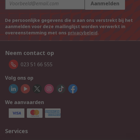
Aanmelden
De persoonlijke gegevens die u aan ons verstrekt bij het
aanmelden voor deze mailinglijst worden verwerkt in
overeenstemming met ons
privacybeleid
.
Neem contact op
023 51 66 555
Volg ons op
We aanvaarden
Services