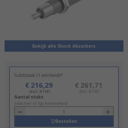
Bekijk alle Shock Absorbers
Subtotaal (1 eenheid)*
€ 216,29
€ 261,71
(excl. BTW)
(incl. BTW)
Add
Aantal stuks
to
selecteer of typ hoeveelheid
Basket
Bestellen