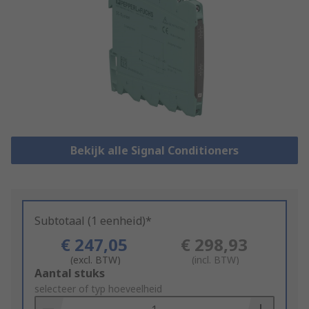
Bekijk alle Signal Conditioners
Subtotaal (1 eenheid)*
€ 247,05
€ 298,93
(excl. BTW)
(incl. BTW)
Add
Aantal stuks
to
selecteer of typ hoeveelheid
Basket