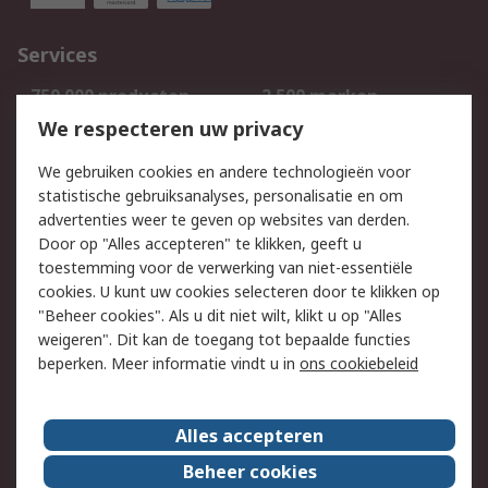
Services
750.000 producten
2.500 merken
Bestellen
Inkoopoplossingen
We respecteren uw privacy
Retouren
Technisch advies
We gebruiken cookies en andere technologieën voor
Track & Trace
statistische gebruiksanalyses, personalisatie en om
advertenties weer te geven op websites van derden.
Wettelijk
Door op "Alles accepteren" te klikken, geeft u
toestemming voor de verwerking van niet-essentiële
Cookiebeleid
Email veiligheid
cookies. U kunt uw cookies selecteren door te klikken op
Privacybeleid
Websitevoorwaarden
"Beheer cookies". Als u dit niet wilt, klikt u op "Alles
weigeren". Dit kan de toegang tot bepaalde functies
Algemene
beperken. Meer informatie vindt u in
ons cookiebeleid
verkoopvoorwaarden
Over RS
Alles accepteren
RS Group
Over ons
Beheer cookies