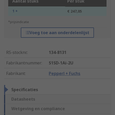
Aantal stuks
Per stuk
1 +
€ 247,05
*prijsindicatie
Voeg toe aan onderdelenlijst
RS-stocknr.
:
134-8131
Fabrikantnummer
:
S1SD-1Ai-2U
Fabrikant
:
Pepperl + Fuchs
Specificaties
Datasheets
Wetgeving en compliance