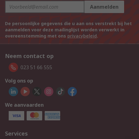
Aanmelden
De persoonlijke gegevens die u aan ons verstrekt bij het
aanmelden voor deze mailinglijst worden verwerkt in
overeenstemming met ons
privacybeleid
.
Neem contact op
023 51 66 555
Volg ons op
We aanvaarden
Services