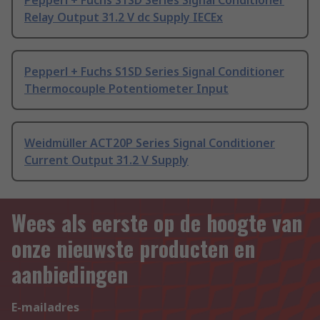
Pepperl + Fuchs S1SD Series Signal Conditioner
Relay Output 31.2 V dc Supply IECEx
Pepperl + Fuchs S1SD Series Signal Conditioner
Thermocouple Potentiometer Input
Weidmüller ACT20P Series Signal Conditioner
Current Output 31.2 V Supply
Wees als eerste op de hoogte van
onze nieuwste producten en
aanbiedingen
E-mailadres