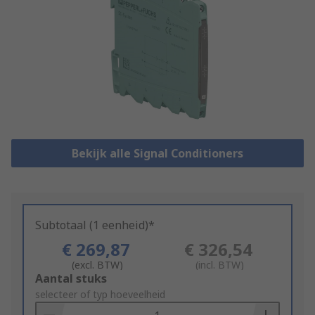
Bekijk alle Signal Conditioners
Subtotaal (1 eenheid)*
€ 269,87
€ 326,54
(excl. BTW)
(incl. BTW)
Add
Aantal stuks
to
selecteer of typ hoeveelheid
Basket