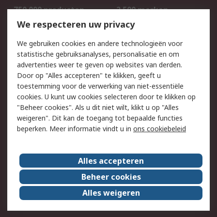
750.000 producten
2.500 merken
Bestellen
Inkoopoplossingen
We respecteren uw privacy
Retouren
Technisch advies
We gebruiken cookies en andere technologieën voor
Track & Trace
statistische gebruiksanalyses, personalisatie en om
advertenties weer te geven op websites van derden.
Wettelijk
Door op "Alles accepteren" te klikken, geeft u
toestemming voor de verwerking van niet-essentiële
Cookiebeleid
Email veiligheid
cookies. U kunt uw cookies selecteren door te klikken op
Privacybeleid
Websitevoorwaarden
"Beheer cookies". Als u dit niet wilt, klikt u op "Alles
weigeren". Dit kan de toegang tot bepaalde functies
Algemene
beperken. Meer informatie vindt u in
ons cookiebeleid
verkoopvoorwaarden
Over RS
Alles accepteren
RS Group
Over ons
Beheer cookies
RS wereldwijd
Werken bij RS
Alles weigeren
ESG