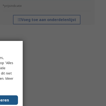
*prijsindicatie
Voeg toe aan onderdelenlijst
es,
op "Alles
iële
dit niet
ken. Meer
geren