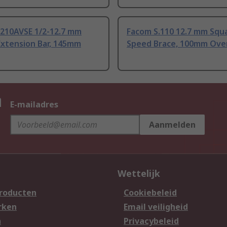
.210AVSE 1/2-12.7 mm
Facom S.110 12.7 mm Squ
Extension Bar, 145mm
Speed Brace, 100mm Over
n
E-mailadres
Aanmelden
Wettelijk
producten
Cookiebeleid
rken
Email veiligheid
n
Privacybeleid