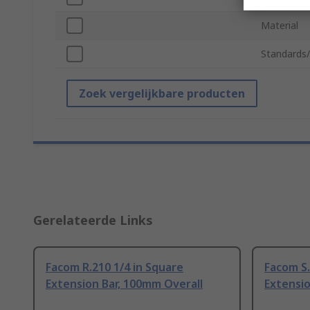
Material
Standards
Zoek vergelijkbare producten
Gerelateerde Links
Facom R.210 1/4 in Square
Facom S
Extension Bar, 100mm Overall
Extensio