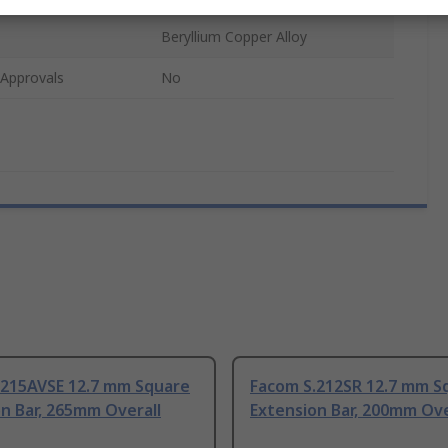
Beryllium Copper Alloy
/Approvals
No
.215AVSE 12.7 mm Square
Facom S.212SR 12.7 mm S
n Bar, 265mm Overall
Extension Bar, 200mm Ove