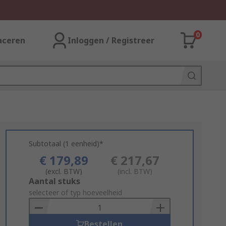
0
aceren
Inloggen / Registreer
Subtotaal (1 eenheid)*
€ 179,89
€ 217,67
(excl. BTW)
(incl. BTW)
Add
Aantal stuks
to
selecteer of typ hoeveelheid
Basket
Bestellen