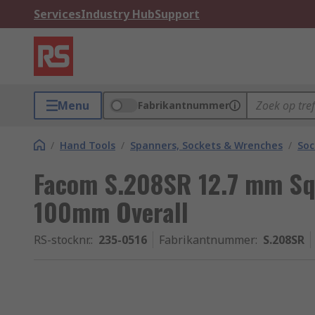
Services
Industry Hub
Support
Menu
Fabrikantnummer
/
Hand Tools
/
Spanners, Sockets & Wrenches
/
Soc
Facom S.208SR 12.7 mm Squ
100mm Overall
RS-stocknr.
:
235-0516
Fabrikantnummer
:
S.208SR