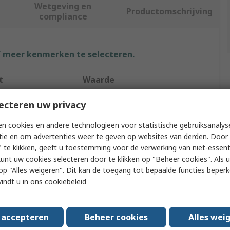
Wetgeving en
Productomschrijving
compliance
f meer kenmerken te selecteren.
t
Waarde
Facom
ecteren uw privacy
ype
Socket Extension
n cookies en andere technologieën voor statistische gebruiksanalys
tie en om advertenties weer te geven op websites van derden. Door 
12.7 mm
 te klikken, geeft u toestemming voor de verwerking van niet-essent
kunt uw cookies selecteren door te klikken op "Beheer cookies". Als u 
Extension Bar
 u op "Alles weigeren". Dit kan de toegang tot bepaalde functies beper
vindt u in
ons cookiebeleid
Square
ngth
100mm
s accepteren
Beheer cookies
Alles wei
Copper Brazing