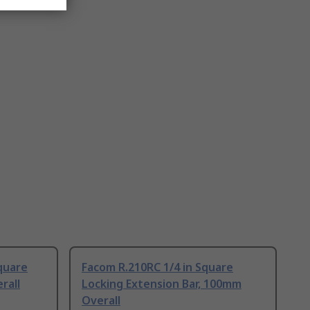
quare
Facom R.210RC 1/4 in Square
rall
Locking Extension Bar, 100mm
Overall