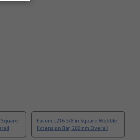
 Square
Facom J.216 3/8 in Square Wobble
rall
Extension Bar, 200mm Overall