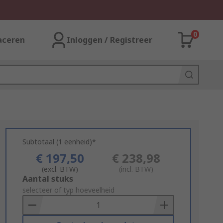
0
aceren
Inloggen / Registreer
Subtotaal (1 eenheid)*
€ 197,50
€ 238,98
(excl. BTW)
(incl. BTW)
Add
Aantal stuks
to
selecteer of typ hoeveelheid
Basket