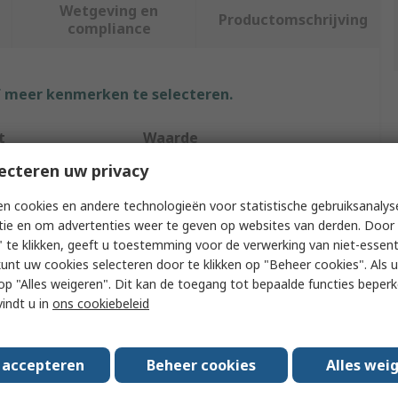
Wetgeving en
Productomschrijving
compliance
f meer kenmerken te selecteren.
t
Waarde
ecteren uw privacy
Facom
n cookies en andere technologieën voor statistische gebruiksanalys
ype
Socket Extension
tie en om advertenties weer te geven op websites van derden. Door 
 te klikken, geeft u toestemming voor de verwerking van niet-essent
12.7 mm
kunt uw cookies selecteren door te klikken op "Beheer cookies". Als u 
 u op "Alles weigeren". Dit kan de toegang tot bepaalde functies beper
Extension Bar
vindt u in
ons cookiebeleid
Square
ngth
200mm
s accepteren
Beheer cookies
Alles wei
Copper Brazing