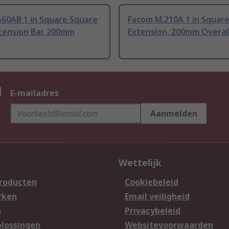
560AB 1 in Square Square
Facom M.210A 1 in Square
tension Bar, 200mm
Extension, 200mm Overal
n
E-mailadres
Aanmelden
Wettelijk
producten
Cookiebeleid
rken
Email veiligheid
n
Privacybeleid
lossingen
Websitevoorwaarden