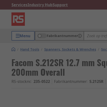
Services
Industry Hub
Support
Menu
Fabrikantnummer
/
Hand Tools
/
Spanners, Sockets & Wrenches
/
Soc
Facom S.212SR 12.7 mm Squ
200mm Overall
RS-stocknr.
:
235-0522
Fabrikantnummer
:
S.212SR