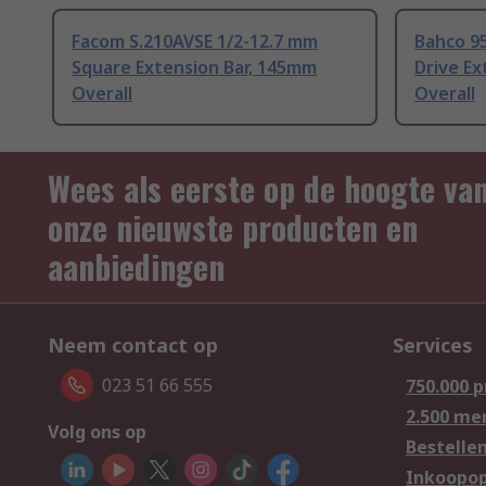
Facom S.210AVSE 1/2-12.7 mm
Bahco 9
Square Extension Bar, 145mm
Drive Ex
Overall
Overall
Wees als eerste op de hoogte va
onze nieuwste producten en
aanbiedingen
Neem contact op
Services
023 51 66 555
750.000 
2.500 me
Volg ons op
Bestelle
Inkoopop