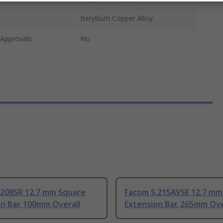
Beryllium Copper Alloy
/Approvals
No
.208SR 12.7 mm Square
Facom S.215AVSE 12.7 mm
n Bar, 100mm Overall
Extension Bar, 265mm Ove