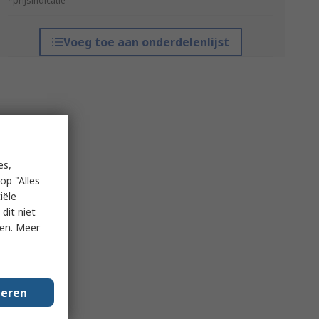
*prijsindicatie
Voeg toe aan onderdelenlijst
es,
op "Alles
iële
dit niet
ken. Meer
geren