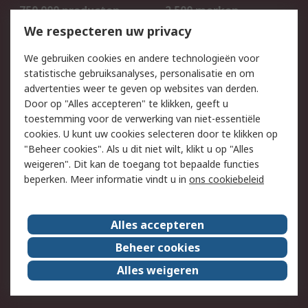
750.000 producten
2.500 merken
Bestellen
Inkoopoplossingen
We respecteren uw privacy
Retouren
Technisch advies
We gebruiken cookies en andere technologieën voor
Track & Trace
statistische gebruiksanalyses, personalisatie en om
advertenties weer te geven op websites van derden.
Wettelijk
Door op "Alles accepteren" te klikken, geeft u
toestemming voor de verwerking van niet-essentiële
Cookiebeleid
Email veiligheid
cookies. U kunt uw cookies selecteren door te klikken op
Privacybeleid
Websitevoorwaarden
"Beheer cookies". Als u dit niet wilt, klikt u op "Alles
weigeren". Dit kan de toegang tot bepaalde functies
Algemene
beperken. Meer informatie vindt u in
ons cookiebeleid
verkoopvoorwaarden
Over RS
Alles accepteren
RS Group
Over ons
Beheer cookies
RS wereldwijd
Werken bij RS
Alles weigeren
ESG