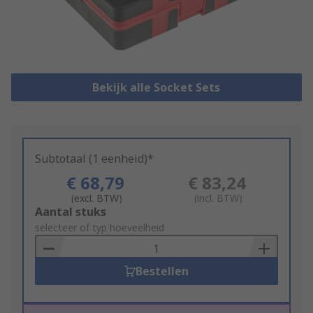
Bekijk alle Socket Sets
Subtotaal (1 eenheid)*
€ 68,79
€ 83,24
(excl. BTW)
(incl. BTW)
Add
Aantal stuks
to
selecteer of typ hoeveelheid
Basket
Bestellen