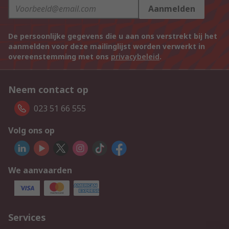
Aanmelden
De persoonlijke gegevens die u aan ons verstrekt bij het
aanmelden voor deze mailinglijst worden verwerkt in
overeenstemming met ons
privacybeleid
.
Neem contact op
023 51 66 555
Volg ons op
We aanvaarden
Services