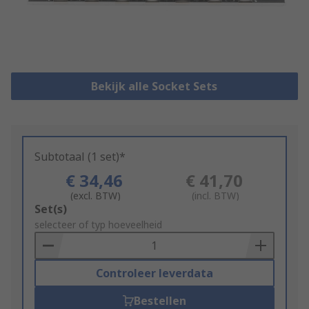
Bekijk alle Socket Sets
Subtotaal (1 set)*
€ 34,46
€ 41,70
(excl. BTW)
(incl. BTW)
Add
Set(s)
to
selecteer of typ hoeveelheid
Basket
Controleer leverdata
Bestellen