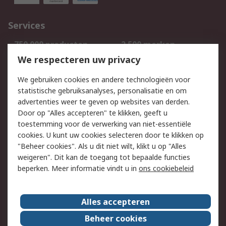
Services
750.000 producten
2.500 merken
Bestellen
Inkoopoplossingen
We respecteren uw privacy
Retouren
Technisch advies
We gebruiken cookies en andere technologieën voor
Track & Trace
statistische gebruiksanalyses, personalisatie en om
advertenties weer te geven op websites van derden.
Wettelijk
Door op "Alles accepteren" te klikken, geeft u
toestemming voor de verwerking van niet-essentiële
Cookiebeleid
Email veiligheid
cookies. U kunt uw cookies selecteren door te klikken op
Privacybeleid
Websitevoorwaarden
"Beheer cookies". Als u dit niet wilt, klikt u op "Alles
weigeren". Dit kan de toegang tot bepaalde functies
Algemene
beperken. Meer informatie vindt u in
ons cookiebeleid
verkoopvoorwaarden
Over RS
Alles accepteren
RS Group
Over ons
Beheer cookies