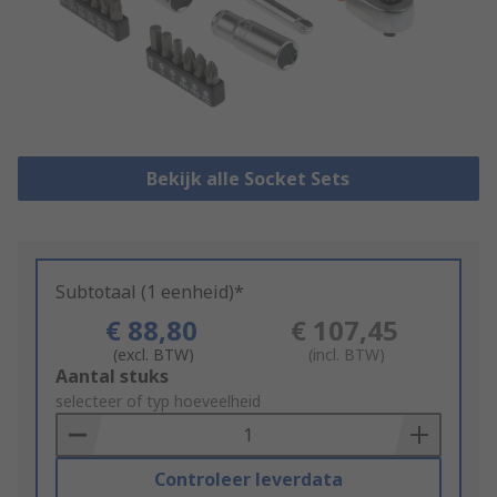
Bekijk alle Socket Sets
Subtotaal (1 eenheid)*
€ 88,80
€ 107,45
(excl. BTW)
(incl. BTW)
Add
Aantal stuks
to
selecteer of typ hoeveelheid
Basket
Controleer leverdata