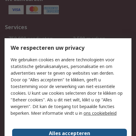
Services
750.000 producten
2.500 merken
Bestellen
Inkoopoplossingen
We respecteren uw privacy
Retouren
Technisch advies
We gebruiken cookies en andere technologieën voor
Track & Trace
statistische gebruiksanalyses, personalisatie en om
advertenties weer te geven op websites van derden.
Wettelijk
Door op "Alles accepteren" te klikken, geeft u
toestemming voor de verwerking van niet-essentiële
Cookiebeleid
Email veiligheid
cookies. U kunt uw cookies selecteren door te klikken op
Privacybeleid
Websitevoorwaarden
"Beheer cookies". Als u dit niet wilt, klikt u op "Alles
weigeren". Dit kan de toegang tot bepaalde functies
Algemene
beperken. Meer informatie vindt u in
ons cookiebeleid
verkoopvoorwaarden
Over RS
Alles accepteren