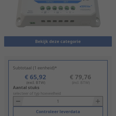
Bekijk deze categorie
Subtotaal (1 eenheid)*
€ 65,92
€ 79,76
(excl. BTW)
(incl. BTW)
Add
Aantal stuks
to
selecteer of typ hoeveelheid
Basket
Controleer leverdata