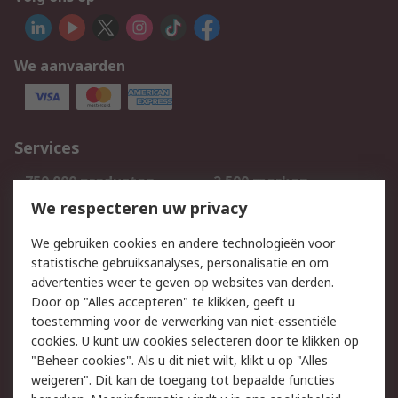
We aanvaarden
Services
750.000 producten
2.500 merken
Bestellen
Inkoopoplossingen
We respecteren uw privacy
Retouren
Technisch advies
We gebruiken cookies en andere technologieën voor
Track & Trace
statistische gebruiksanalyses, personalisatie en om
advertenties weer te geven op websites van derden.
Wettelijk
Door op "Alles accepteren" te klikken, geeft u
toestemming voor de verwerking van niet-essentiële
Cookiebeleid
Email veiligheid
cookies. U kunt uw cookies selecteren door te klikken op
Privacybeleid
Websitevoorwaarden
"Beheer cookies". Als u dit niet wilt, klikt u op "Alles
weigeren". Dit kan de toegang tot bepaalde functies
Algemene