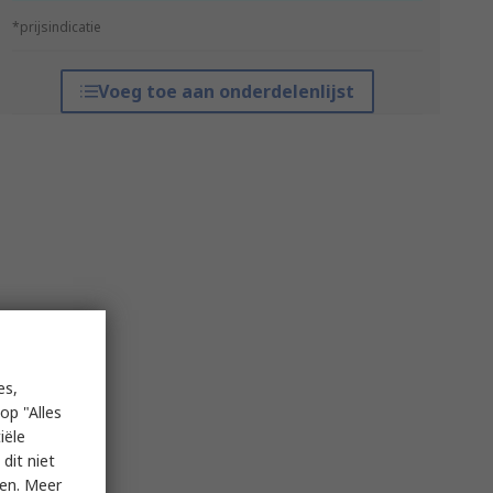
*prijsindicatie
Voeg toe aan onderdelenlijst
es,
op "Alles
iële
dit niet
ken. Meer