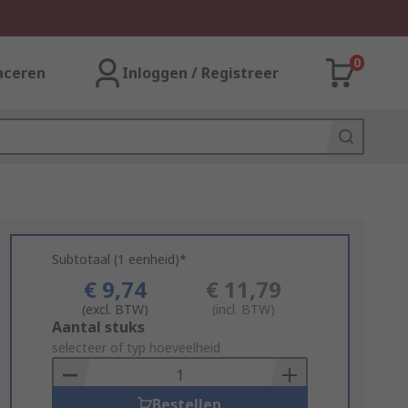
0
aceren
Inloggen / Registreer
Subtotaal (1 eenheid)*
€ 9,74
€ 11,79
(excl. BTW)
(incl. BTW)
Add
Aantal stuks
to
selecteer of typ hoeveelheid
Basket
Bestellen