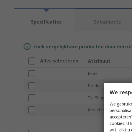
Specificaties
Datasheets
Zoek vergelijkbare producten door een o
Alles selecteren
Attribuut
Merk
Product Type
We resp
Tip Shape
We gebruike
Model Number
personalisa
accepteren"
cookies. U 
wilt, klikt