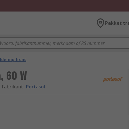
Pakket tr
ldering Irons
n, 60 W
Fabrikant
:
Portasol