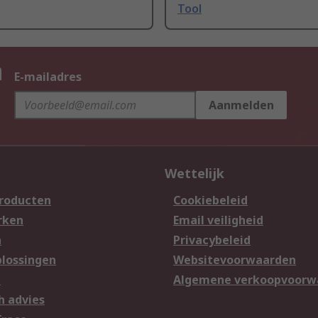
Tool
n
E-mailadres
Aanmelden
Wettelijk
producten
Cookiebeleid
rken
Email veiligheid
n
Privacybeleid
lossingen
Websitevoorwaarden
n
Algemene verkoopvoorw
h advies