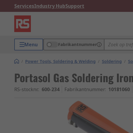
Services
Industry Hub
Support
Menu
Fabrikantnummer
/
Power Tools, Soldering & Welding
/
Soldering
/
So
Portasol Gas Soldering Iro
RS-stocknr.
:
600-234
Fabrikantnummer
:
10181060