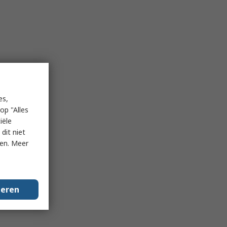
es,
op "Alles
iële
dit niet
ken. Meer
geren