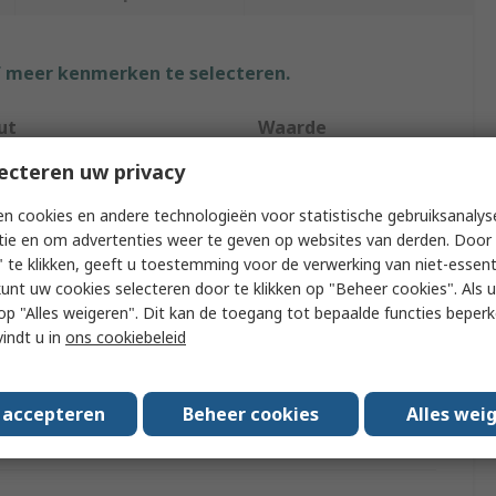
f meer kenmerken te selecteren.
ut
Waarde
ecteren uw privacy
Portasol
n cookies en andere technologieën voor statistische gebruiksanalys
ype
Gas
tie en om advertenties weer te geven op websites van derden. Door 
 te klikken, geeft u toestemming voor de verwerking van niet-essent
Type
Soldering Iron
kunt uw cookies selecteren door te klikken op "Beheer cookies". Als u 
Soldering Iron
 u op "Alles weigeren". Dit kan de toegang tot bepaalde functies beper
vindt u in
ons cookiebeleid
ting
60W
g Tip Temperature
400°C
s accepteren
Beheer cookies
Alles wei
s/Approvals
No