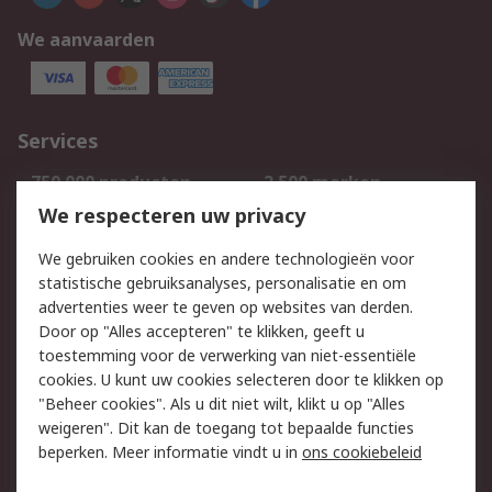
We aanvaarden
Services
750.000 producten
2.500 merken
Bestellen
Inkoopoplossingen
We respecteren uw privacy
Retouren
Technisch advies
We gebruiken cookies en andere technologieën voor
Track & Trace
statistische gebruiksanalyses, personalisatie en om
advertenties weer te geven op websites van derden.
Wettelijk
Door op "Alles accepteren" te klikken, geeft u
toestemming voor de verwerking van niet-essentiële
Cookiebeleid
Email veiligheid
cookies. U kunt uw cookies selecteren door te klikken op
Privacybeleid
Websitevoorwaarden
"Beheer cookies". Als u dit niet wilt, klikt u op "Alles
weigeren". Dit kan de toegang tot bepaalde functies
Algemene
beperken. Meer informatie vindt u in
ons cookiebeleid
verkoopvoorwaarden