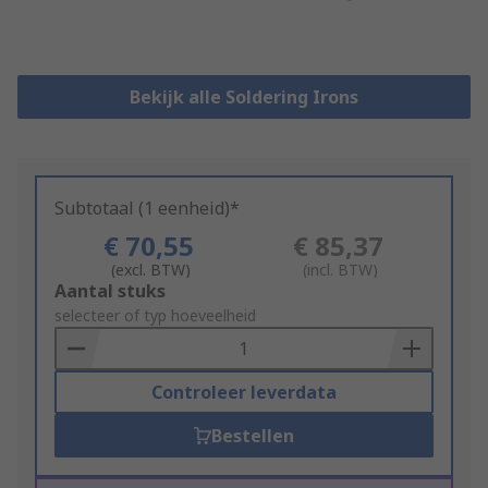
Bekijk alle Soldering Irons
Subtotaal (1 eenheid)*
€ 70,55
€ 85,37
(excl. BTW)
(incl. BTW)
Add
Aantal stuks
to
selecteer of typ hoeveelheid
Basket
Controleer leverdata
Bestellen