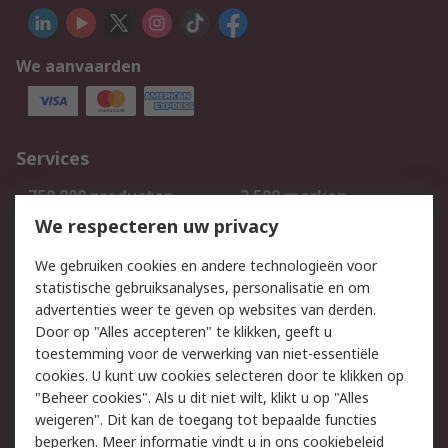
We aanvaarden
Services
750.000 producten
2.500 merken
Bestellen
Inkoopoplossingen
We respecteren uw privacy
Retouren
Technisch advies
We gebruiken cookies en andere technologieën voor
Track & Trace
statistische gebruiksanalyses, personalisatie en om
advertenties weer te geven op websites van derden.
Wettelijk
Door op "Alles accepteren" te klikken, geeft u
toestemming voor de verwerking van niet-essentiële
Cookiebeleid
Email veiligheid
cookies. U kunt uw cookies selecteren door te klikken op
Privacybeleid
Websitevoorwaarden
"Beheer cookies". Als u dit niet wilt, klikt u op "Alles
weigeren". Dit kan de toegang tot bepaalde functies
Algemene
beperken. Meer informatie vindt u in
ons cookiebeleid