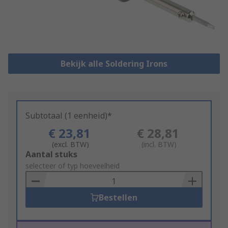
Bekijk alle Soldering Irons
Subtotaal (1 eenheid)*
€ 23,81
€ 28,81
(excl. BTW)
(incl. BTW)
Add
Aantal stuks
to
selecteer of typ hoeveelheid
Basket
Bestellen