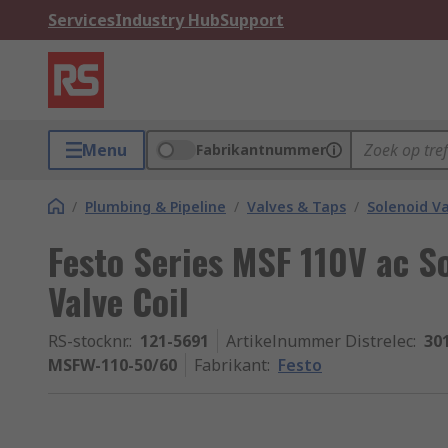
Services
Industry Hub
Support
Menu
Fabrikantnummer
/
Plumbing & Pipeline
/
Valves & Taps
/
Solenoid Va
Festo Series MSF 110V ac S
Valve Coil
RS-stocknr.
:
121-5691
Artikelnummer Distrelec
:
30
MSFW-110-50/60
Fabrikant
:
Festo