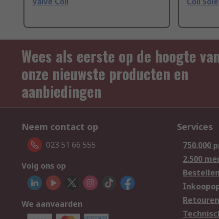
Valve Coil
Coil Sol
Wees als eerste op de hoogte va
onze nieuwste producten en
aanbiedingen
Neem contact op
Services
023 51 66 555
750.000 
2.500 me
Volg ons op
Bestelle
Inkoopop
Retoure
We aanvaarden
Technisc