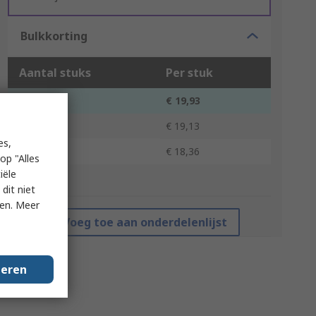
Bulkkorting
Aantal stuks
Per stuk
1 - 4
€ 19,93
5 - 9
€ 19,13
es,
10 +
€ 18,36
op "Alles
iële
*prijsindicatie
dit niet
ken. Meer
Voeg toe aan onderdelenlijst
geren