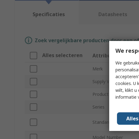
Specificaties
Datasheets
Zoek vergelijkbare producten door een o
We resp
Alles selecteren
Attribuut
We gebruike
Merk
personalisa
accepteren"
Supply Voltage
cookies. U 
wilt, klikt
Product Type
informatie 
Series
Alle
Standards/Approvals
Model Number