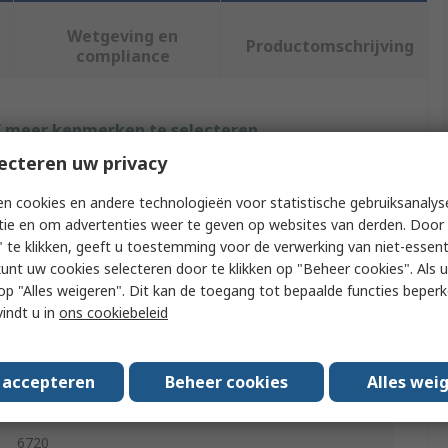
Wetgeving en
Productomschrijving
compliance
f meer kenmerken te selecteren.
ecteren uw privacy
Waarde
n cookies en andere technologieën voor statistische gebruiksanalys
Festo
tie en om advertenties weer te geven op websites van derden. Door 
 te klikken, geeft u toestemming voor de verwerking van niet-essent
110V ac
kunt uw cookies selecteren door te klikken op "Beheer cookies". Als u 
 u op "Alles weigeren". Dit kan de toegang tot bepaalde functies beper
Solenoid Coil Solenoid Valve Coil
vindt u in
ons cookiebeleid
MSF
s accepteren
Beheer cookies
Alles wei
EN 60529, Germanischer Lloyd, VDE 0580, ATEX, CE,
RoHS, FM
6720