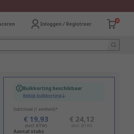
0
aceren
Inloggen / Registreer
Bulkkorting beschikbaar
Bekijk bulkkorting
Subtotaal (1 eenheid)*
€ 19,93
€ 24,12
(excl. BTW)
(incl. BTW)
Add
Aantal stuks