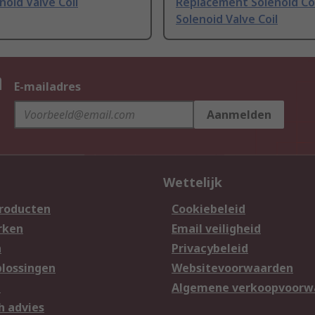
enoid Valve Coil
Replacement Solenoid Coi
Solenoid Valve Coil
n
E-mailadres
Aanmelden
Wettelijk
producten
Cookiebeleid
rken
Email veiligheid
n
Privacybeleid
lossingen
Websitevoorwaarden
n
Algemene verkoopvoorw
h advies