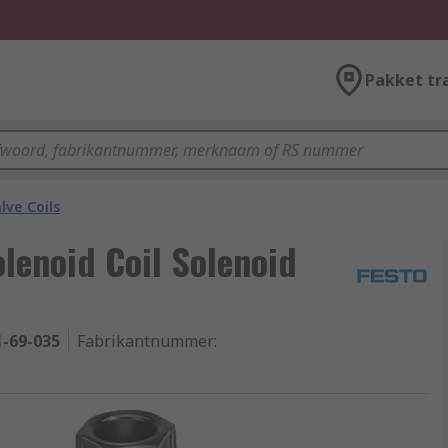
Pakket tr
lve Coils
olenoid Coil Solenoid
1-69-035
Fabrikantnummer
: