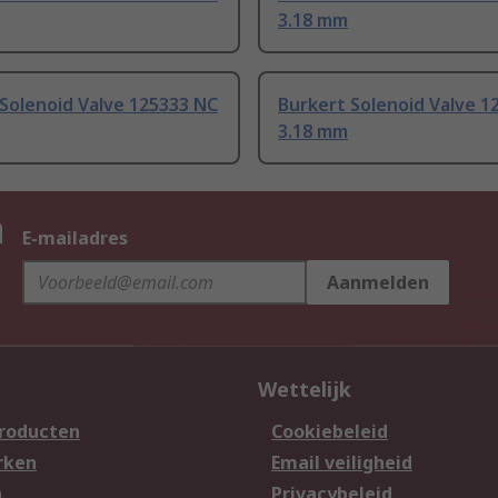
3.18 mm
Solenoid Valve 125333 NC
Burkert Solenoid Valve 1
3.18 mm
n
E-mailadres
Aanmelden
Wettelijk
producten
Cookiebeleid
rken
Email veiligheid
n
Privacybeleid