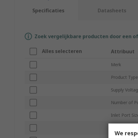
Specificaties
Datasheets
Zoek vergelijkbare producten door een o
Alles selecteren
Attribuut
Merk
Product Type
Supply Volta
Number of P
Inlet Port Siz
Default Valve
We resp