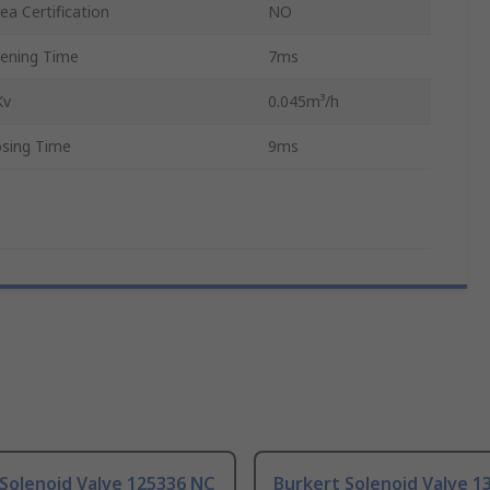
a Certification
NO
ning Time
7ms
Kv
0.045m³/h
sing Time
9ms
Solenoid Valve 125336 NC
Burkert Solenoid Valve 1