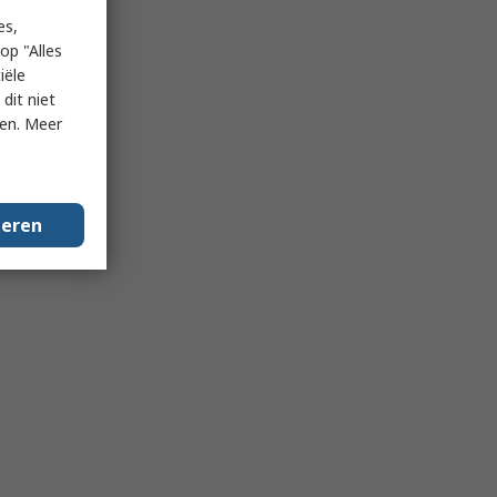
es,
op "Alles
iële
dit niet
ken. Meer
geren