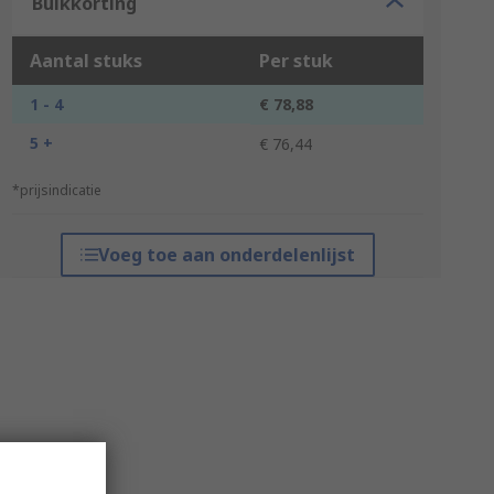
Bulkkorting
Aantal stuks
Per stuk
1 - 4
€ 78,88
5 +
€ 76,44
*prijsindicatie
Voeg toe aan onderdelenlijst