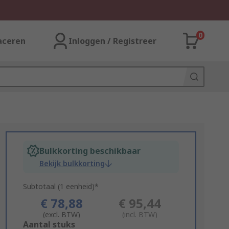
0
aceren
Inloggen / Registreer
Bulkkorting beschikbaar
Bekijk bulkkorting
Subtotaal (1 eenheid)*
€ 78,88
€ 95,44
(excl. BTW)
(incl. BTW)
Add
Aantal stuks