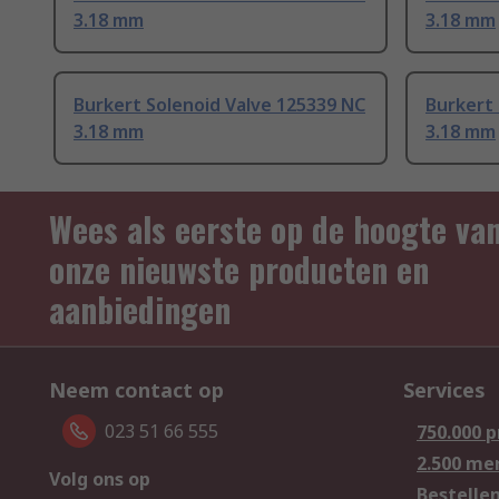
3.18 mm
3.18 mm
Burkert Solenoid Valve 125339 NC
Burkert 
3.18 mm
3.18 mm
Wees als eerste op de hoogte va
onze nieuwste producten en
aanbiedingen
Neem contact op
Services
023 51 66 555
750.000 
2.500 me
Volg ons op
Bestelle