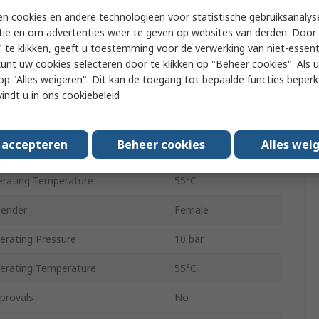
ize
3.18 mm
n cookies en andere technologieën voor statistische gebruiksanalys
tie en om advertenties weer te geven op websites van derden. Door 
ter
1.2mm
 te klikken, geeft u toestemming voor de verwerking van niet-essent
kunt uw cookies selecteren door te klikken op "Beheer cookies". Als u 
6012
 u op "Alles weigeren". Dit kan de toegang tot bepaalde functies beper
l
Brass
vindt u in
ons cookiebeleid
nder
Female
s accepteren
Beheer cookies
Alles wei
Gas, Liquid
rating Temperature
55°C
Gender
Female
rating Pressure
10 bar
rating Temperature
55°C
provals
No