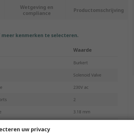
Wetgeving en
Productomschrijving
compliance
f meer kenmerken te selecteren.
Waarde
Burkert
Solenoid Valve
ge
230V ac
orts
2
e
3.18 mm
 Position
NC
ecteren uw privacy