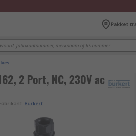
Pakket tr
alves
162, 2 Port, NC, 230V ac
Fabrikant
:
Burkert