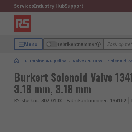
Services
Industry Hub
Support
Menu
Fabrikantnummer
/
Plumbing & Pipeline
/
Valves & Taps
/
Solenoid V
Burkert Solenoid Valve 134
3.18 mm, 3.18 mm
RS-stocknr.
:
307-0103
Fabrikantnummer
:
134162