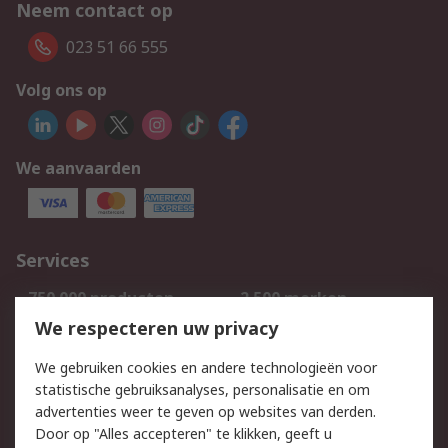
Neem contact op
023 51 66 555
Volg ons op
We aanvaarden
Services
750.000 producten
2.500 merken
Bestellen
Inkoopoplossingen
We respecteren uw privacy
Retouren
Technisch advies
We gebruiken cookies en andere technologieën voor
Track & Trace
statistische gebruiksanalyses, personalisatie en om
advertenties weer te geven op websites van derden.
Wettelijk
Door op "Alles accepteren" te klikken, geeft u