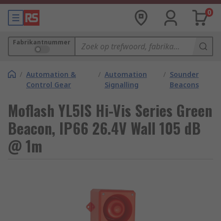
0
Fabrikantnummer
/
Automation &
/
Automation
/
Sounder
Control Gear
Signalling
Beacons
Moflash YL5IS Hi-Vis Series Green
Beacon, IP66 26.4V Wall 105 dB
@ 1m