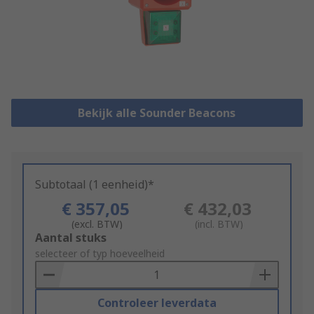
Bekijk alle Sounder Beacons
Subtotaal (1 eenheid)*
€ 357,05
€ 432,03
(excl. BTW)
(incl. BTW)
Add
Aantal stuks
to
selecteer of typ hoeveelheid
Basket
Controleer leverdata