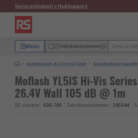
Services
Industry Hub
Support
Menu
Fabrikantnummer
/
Automation & Control Gear
/
Automation Signalli
Moflash YL5IS Hi-Vis Serie
26.4V Wall 105 dB @ 1m
RS-stocknr.
:
630-769
Fabrikantnummer
:
245544
F