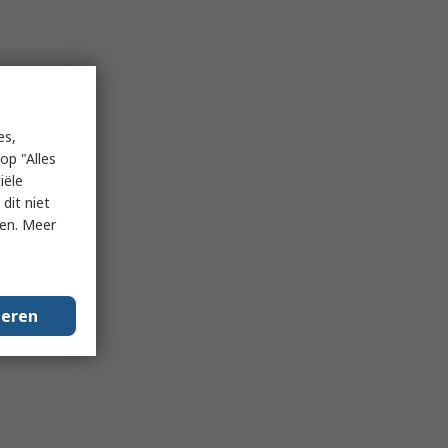
es,
op "Alles
iële
dit niet
ken. Meer
geren