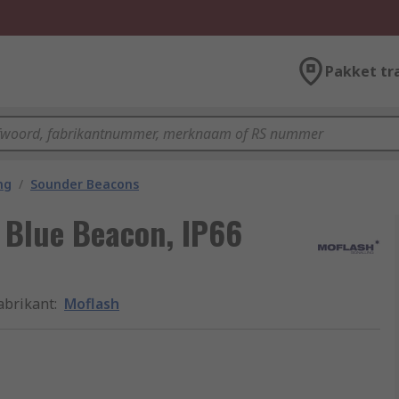
Pakket tr
ng
/
Sounder Beacons
s Blue Beacon, IP66
abrikant
:
Moflash