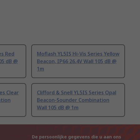
es Red
Moflash YL5IS Hi-Vis Series Yellow
105 dB @
Beacon, IP66 26.4V Wall 105 dB @
1m
ies Clear
Clifford & Snell YL5IS Series Opal
tion
Beacon-Sounder Combination
Wall 105 dB @ 1m
De persoonlijke gegevens die u aan ons