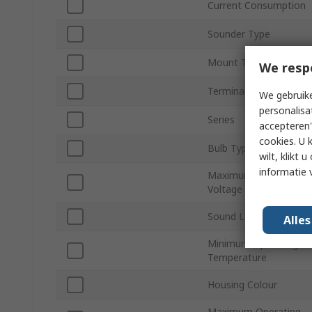
Current Consumption
Sounder Type
Mount Type
We resp
Terminal Type
We gebruike
personalisa
Series
accepteren"
cookies. U 
Bulb Type
wilt, klikt
informatie 
Maximum Supply
Voltage
Sound Level at 1m
Alle
Minimum Operating
Temperature
Housing Colour
Maximum Operating