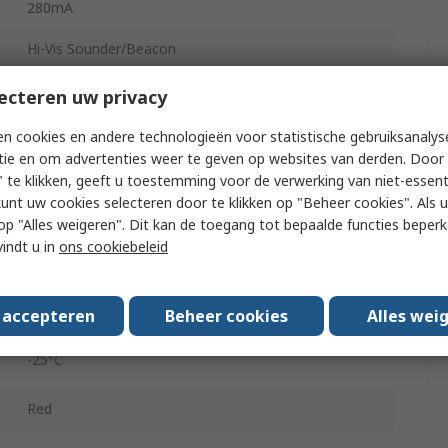
280mA
Hi-Vis Sounder/Beacon
Wall
ecteren uw privacy
Cable
n cookies en andere technologieën voor statistische gebruiksanalys
tie en om advertenties weer te geven op websites van derden. Door 
YL5IS Hi-Vis
 te klikken, geeft u toestemming voor de verwerking van niet-essent
kunt uw cookies selecteren door te klikken op "Beheer cookies". Als u 
LED
 u op "Alles weigeren". Dit kan de toegang tot bepaalde functies beper
vindt u in
ons cookiebeleid
26.4V
105dB
s accepteren
Beheer cookies
Alles wei
-25°C
Red