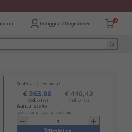
0
aceren
Inloggen / Registreer
Subtotaal (1 eenheid)*
€ 363,98
€ 440,42
(excl. BTW)
(incl. BTW)
Add
Aantal stuks
to
selecteer of typ hoeveelheid
Basket
Bestellen