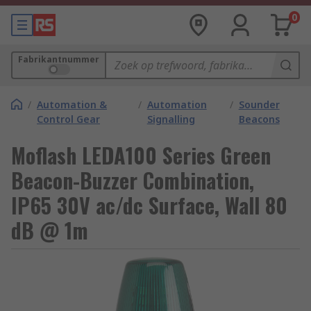
0
Fabrikantnummer
/
Automation &
/
Automation
/
Sounder
Control Gear
Signalling
Beacons
Moflash LEDA100 Series Green
Beacon-Buzzer Combination,
IP65 30V ac/dc Surface, Wall 80
dB @ 1m