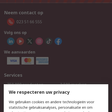
Neem contact op
023 51 66 555
Volg ons op
We aanvaarden
Services
750.000 producten
2.500 merken
Bestellen
Inkoopoplossingen
We respecteren uw privacy
Retouren
Technisch advies
We gebruiken cookies en andere technologieën voor
Track & Trace
statistische gebruiksanalyses, personalisatie en om