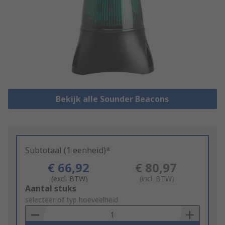
Bekijk alle Sounder Beacons
Subtotaal (1 eenheid)*
€ 66,92
€ 80,97
(excl. BTW)
(incl. BTW)
Add
Aantal stuks
to
selecteer of typ hoeveelheid
Basket