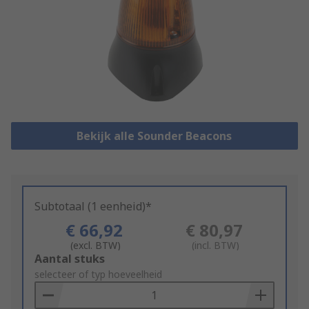
Bekijk alle Sounder Beacons
Subtotaal (1 eenheid)*
€ 66,92
€ 80,97
(excl. BTW)
(incl. BTW)
Add
Aantal stuks
to
selecteer of typ hoeveelheid
Basket