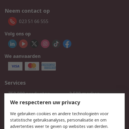
Neem contact op
023 51 66 555
Volg ons op
We aanvaarden
Services
750.000 producten
2.500 merken
Bestellen
Inkoopoplossingen
We respecteren uw privacy
Retouren
Technisch advies
We gebruiken cookies en andere technologieën voor
Track & Trace
statistische gebruiksanalyses, personalisatie en om
advertenties weer te geven op websites van derden.