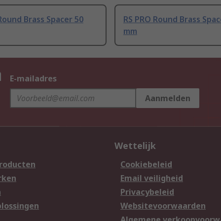
Round Brass Spacer 50
RS PRO Round Brass Spac
mm
n
E-mailadres
Aanmelden
Wettelijk
producten
Cookiebeleid
rken
Email veiligheid
n
Privacybeleid
lossingen
Websitevoorwaarden
n
Algemene verkoopvoorw