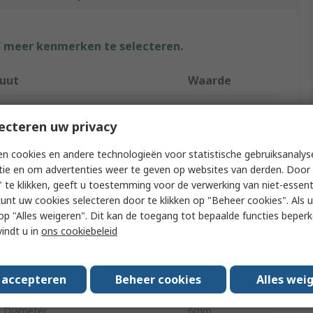
f meer kenmerken te selecteren.
buut
Waarde
RS PRO
ecteren uw privacy
t Type
Spacer
n cookies en andere technologieën voor statistische gebruiksanalys
15mm
tie en om advertenties weer te geven op websites van derden. Door 
 te klikken, geeft u toestemming voor de verwerking van niet-essent
l
Brass
kunt uw cookies selecteren door te klikken op "Beheer cookies". Als u 
 u op "Alles weigeren". Dit kan de toegang tot bepaalde functies beper
ble Screw/Bolt Size
M3
vindt u in
ons cookiebeleid
Round
s accepteren
Beheer cookies
Alles wei
Diameter
3mm
e Diameter
6mm