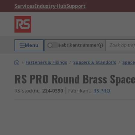
Services
Industry Hub
Support
Menu
Fabrikantnummer
/
Fasteners & Fixings
/
Spacers & Standoffs
/
Space
RS PRO Round Brass Spac
RS-stocknr.
:
224-0390
Fabrikant
:
RS PRO