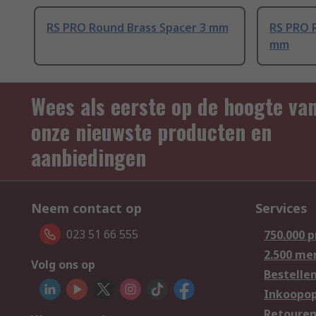
RS PRO Round Brass Spacer 3 mm
RS PRO 
mm
Wees als eerste op de hoogte va
onze nieuwste producten en
aanbiedingen
Neem contact op
Services
023 51 66 555
750.000 
2.500 me
Volg ons op
Bestelle
Inkoopop
Retoure