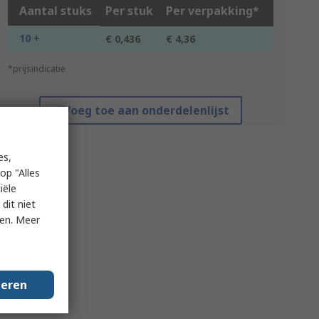
Aantal stuks
Per stuk
Per verpakking*
10 +
€ 0,436
€ 4,36
*prijsindicatie
Voeg toe aan onderdelenlijst
es,
op "Alles
iële
dit niet
ken. Meer
geren