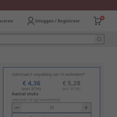
0
aceren
Inloggen / Registreer
Subtotaal (1 verpakking van 10 eenheden)*
€ 4,36
€ 5,28
(excl. BTW)
(incl. BTW)
Add
Aantal stuks
to
selecteer of typ hoeveelheid
Basket