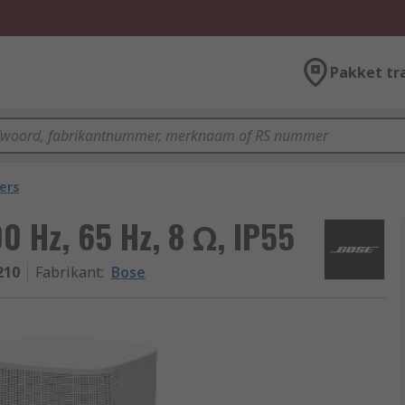
Pakket tr
ers
0 Hz, 65 Hz, 8 Ω, IP55
210
Fabrikant
:
Bose