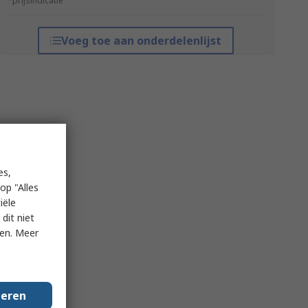
*prijsindicatie
Voeg toe aan onderdelenlijst
es,
op "Alles
iële
dit niet
ken. Meer
geren