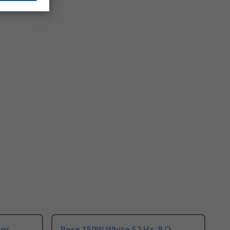
ker
Bose 150W White 52 Hz, 8 Ω