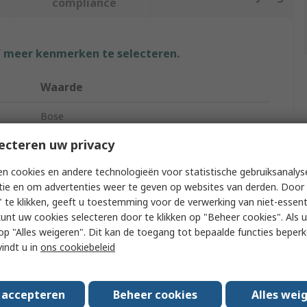
compliance
f meer kenmerken te selecteren.
Waarde
Bose
ecteren uw privacy
Cabinet Speaker
n cookies en andere technologieën voor statistische gebruiksanalys
8Ω
tie en om advertenties weer te geven op websites van derden. Door 
IP55
 te klikken, geeft u toestemming voor de verwerking van niet-essent
kunt uw cookies selecteren door te klikken op "Beheer cookies". Als u 
192mm
 u op "Alles weigeren". Dit kan de toegang tot bepaalde functies beper
vindt u in
ons cookiebeleid
Safety Agency UL-1480A, NFPA701, CE,
S5591/UL listed
s accepteren
Beheer cookies
Alles wei
286mm