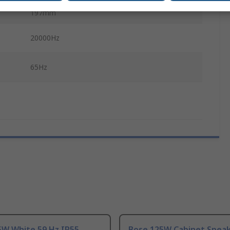
197mm
20000Hz
65Hz
5W White 59 Hz IP55
Bose 125W Cabinet Spea