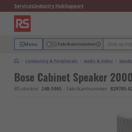
Services
Industry Hub
Support
Menu
Fabrikantnummer
/
Computing & Peripherals
/
Audio & Video
/
Speak
Bose Cabinet Speaker 2000
RS-stocknr.
:
248-5965
Fabrikantnummer
:
829705-0