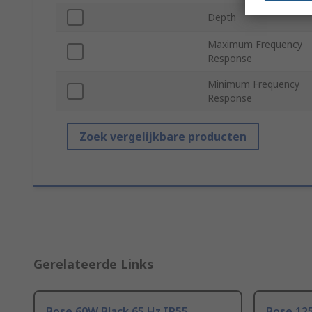
Depth
Maximum Frequency
Response
Minimum Frequency
Response
Zoek vergelijkbare producten
Gerelateerde Links
Bose 60W Black 65 Hz IP55
Bose 12