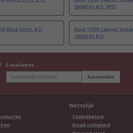
20000 Hz 8 Ω, IP55
W Black 59 Hz, 8 Ω
Bose 150W Cabinet Spea
20000 Hz 8 Ω
n
E-mailadres
Aanmelden
Wettelijk
producten
Cookiebeleid
rken
Email veiligheid