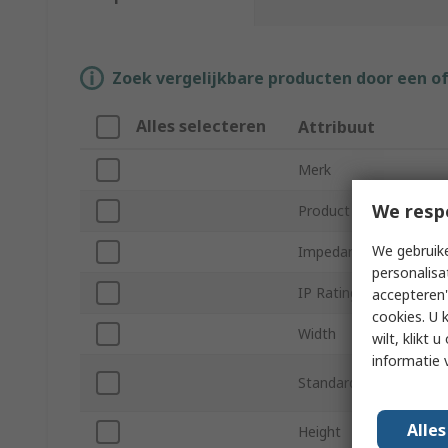
Zoek vergelijkbare producten door een o
Alles selecteren
Attribuut
Merk
We resp
Product Type
We gebruike
Impedance
personalisa
IP Rating
accepteren"
cookies. U 
Width
wilt, klikt
informatie 
Standards/Approvals
Alle
Height