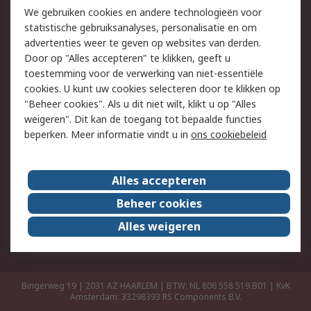
Retouren
Technisch advies
We gebruiken cookies en andere technologieën voor
Track & Trace
statistische gebruiksanalyses, personalisatie en om
advertenties weer te geven op websites van derden.
Wettelijk
Door op "Alles accepteren" te klikken, geeft u
toestemming voor de verwerking van niet-essentiële
Cookiebeleid
Email veiligheid
cookies. U kunt uw cookies selecteren door te klikken op
Privacybeleid
Websitevoorwaarden
"Beheer cookies". Als u dit niet wilt, klikt u op "Alles
weigeren". Dit kan de toegang tot bepaalde functies
Algemene
beperken. Meer informatie vindt u in
ons cookiebeleid
verkoopvoorwaarden
Over RS
Alles accepteren
RS Group
Over ons
Beheer cookies
RS wereldwijd
Werken bij RS
Alles weigeren
ESG
Bingerweg 19 | 2031 AZ HAARLEM | BTW: NL 806 558 519.B01 | KvK
Amsterdam: 33298393
RS Components B.V.