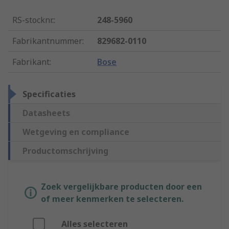
RS-stocknr.
:
248-5960
Fabrikantnummer
:
829682-0110
Fabrikant
:
Bose
Specificaties
Datasheets
Wetgeving en compliance
Productomschrijving
Zoek vergelijkbare producten door een
of meer kenmerken te selecteren.
Alles selecteren