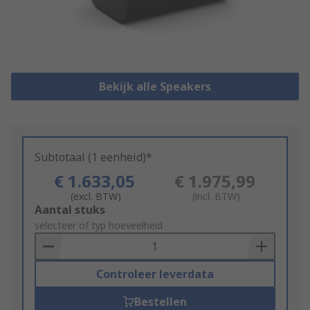
Bekijk alle Speakers
Subtotaal (1 eenheid)*
€ 1.633,05
€ 1.975,99
(excl. BTW)
(incl. BTW)
Add
Aantal stuks
to
selecteer of typ hoeveelheid
Basket
Controleer leverdata
Bestellen