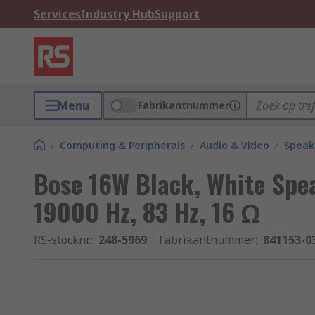
Services
Industry Hub
Support
Menu
Fabrikantnummer
/
Computing & Peripherals
/
Audio & Video
/
Speak
Bose 16W Black, White Spe
19000 Hz, 83 Hz, 16 Ω
RS-stocknr.
:
248-5969
Fabrikantnummer
:
841153-0