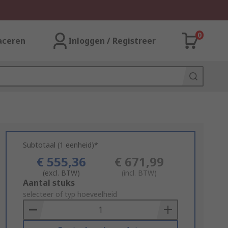
0
aceren
Inloggen / Registreer
Subtotaal (1 eenheid)*
€ 555,36
€ 671,99
(excl. BTW)
(incl. BTW)
Add
Aantal stuks
to
selecteer of typ hoeveelheid
Basket