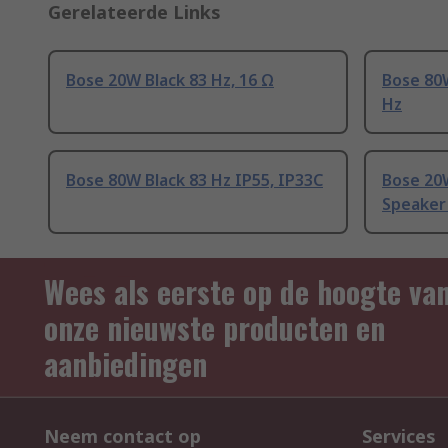
Gerelateerde Links
Bose 20W Black 83 Hz, 16 Ω
Bose 80W
Hz
Bose 80W Black 83 Hz IP55, IP33C
Bose 20
Speaker
Wees als eerste op de hoogte va
onze nieuwste producten en
aanbiedingen
Neem contact op
Services