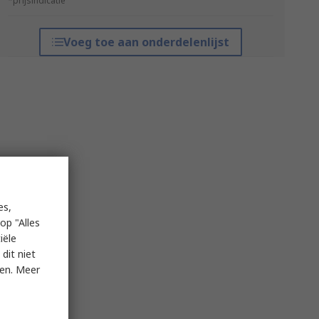
*prijsindicatie
Voeg toe aan onderdelenlijst
es,
op "Alles
iële
dit niet
ken. Meer