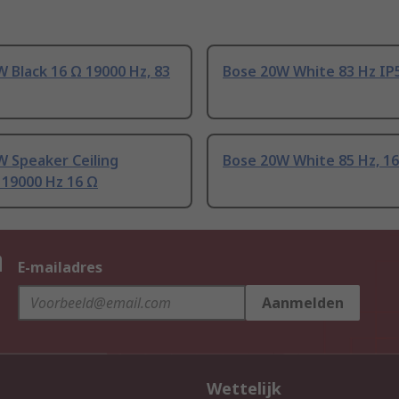
 Black 16 Ω 19000 Hz, 83
Bose 20W White 83 Hz IP5
W Speaker Ceiling
Bose 20W White 85 Hz, 1
 19000 Hz 16 Ω
n
E-mailadres
Aanmelden
Wettelijk