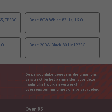
5, IP33C
Bose 80W White 83 Hz, 16 Ω
6 Ω
Bose 200W Black 80 Hz IP33C
De persoonlijke gegevens die u aan ons
verstrekt bij het aanmelden voor deze
mailinglijst worden verwerkt in
overeenstemming met ons
privacybeleid
.
Over RS