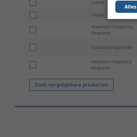
Colour
Alle
Depth
Maximum Frequency
Response
Standards/Approvals
Minimum Frequency
Response
Zoek vergelijkbare producten