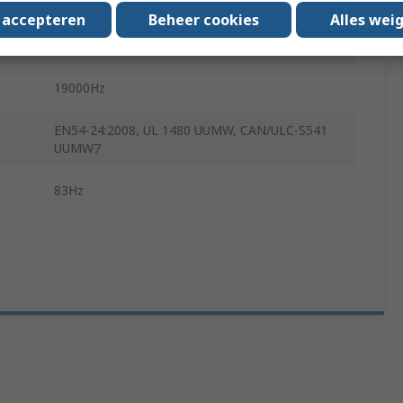
Black, White
s accepteren
Beheer cookies
Alles wei
183mm
19000Hz
EN54-24:2008, UL 1480 UUMW, CAN/ULC-S541
UUMW7
83Hz