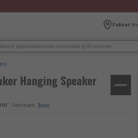
Pakket tr
ers
aker Hanging Speaker
310
Fabrikant
:
Bose