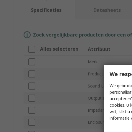
Specificaties
Datasheets
Zoek vergelijkbare producten door een o
Alles selecteren
Attribuut
Merk
We resp
Product Type
We gebruike
Sound Level
personalisa
Output Power
accepteren"
cookies. U 
Impedance
wilt, klikt
informatie 
Enclosure Material