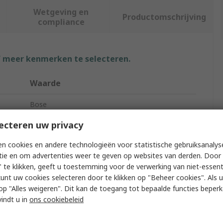
Wetgeving en
Productomschrijving
compliance
f meer kenmerken te selecteren.
Waarde
Bose
ecteren uw privacy
Speaker Hanging Speaker
n cookies en andere technologieën voor statistische gebruiksanalys
87dB
tie en om advertenties weer te geven op websites van derden. Door 
16W
 te klikken, geeft u toestemming voor de verwerking van niet-essent
kunt uw cookies selecteren door te klikken op "Beheer cookies". Als u 
16Ω
 u op "Alles weigeren". Dit kan de toegang tot bepaalde functies beper
vindt u in
ons cookiebeleid
Plastic